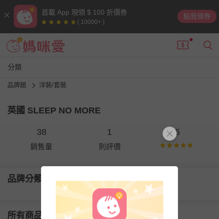
首載 App 現領 $ 100 折價券
點我領券
( 10000+ )
分類
品牌館
洋裝/套裝
英國 SLEEP NO MORE
38
1
5
銷售量
則評價
品牌分類
所有商品