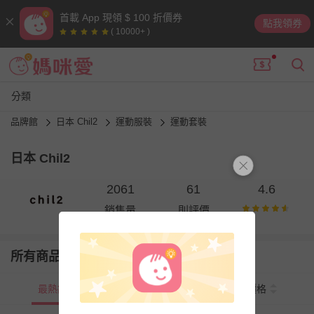
首載 App 現領 $ 100 折價券
點我領券
( 10000+ )
分類
品牌館
日本 Chil2
運動服裝
運動套裝
日本 Chil2
2061
61
4.6
銷售量
則評價
所有商品
最熱銷
新上市
價格