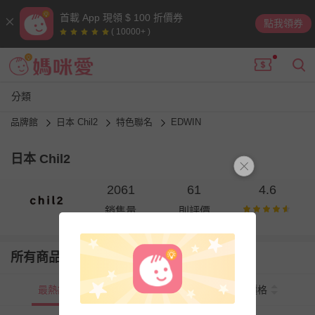
首載 App 現領 $ 100 折價券
點我領券
( 10000+ )
分類
品牌館
日本 Chil2
特色聯名
EDWIN
日本 Chil2
2061
61
4.6
銷售量
則評價
所有商品
最熱銷
新上市
價格