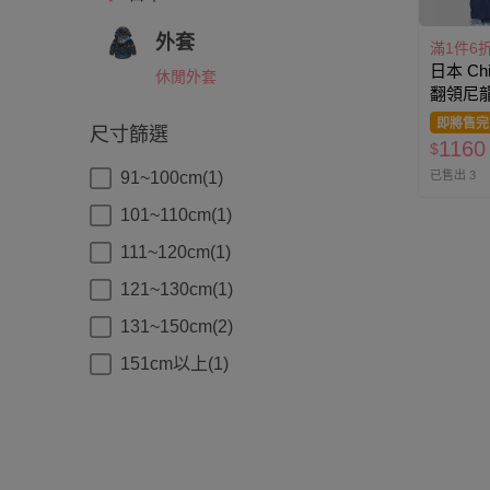
外套
滿1件6
日本 Ch
休閒外套
翻領尼龍
基-深海
即將售完
尺寸篩選
1160
$
已售出 3
91~100cm(1)
101~110cm(1)
111~120cm(1)
121~130cm(1)
131~150cm(2)
151cm以上(1)