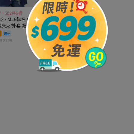
折，滿2件5折
il2 - MLB聯名 輕量
夾克/外套-紐約洋
軍藍
$
2125