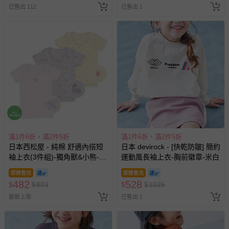
已售出 112
已售出 1
名陪伴成人)
滿1件6折，滿2件5折
滿1件6折，滿2件5折
日本西松屋 - 純棉 舒適內搭短
日本 devirock - [快乾防皺] 簡約
袖上衣(3件組)-獨角獸&小熊-粉
運動風長袖上衣-胸前徽章-米白
紫黃
即將售完
即將售完
482
528
$
$
803
$
$
1026
最新上架
已售出 1