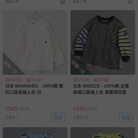
最新上架
最新上架
搶購一空
搶購一空
滿1件6折，滿2件5折
滿1件6折，滿2件5折
日本 BRANSHES - 100%棉 簡
日本 BREEZE - 100%棉 定番
約口袋長袖上衣-白
款縮口長袖上衣-黃藍條紋撞色-
黑粉紅
345
346
$
$
578
$
$
784
追蹤
追蹤
已售出 1
已售出 14