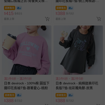
型縮口長袖上衣-背後英文標語-
擺印花長袖T恤-倒三角標語-霧
紫羅蘭
藍
即將售完
即將售完
415
388
$
$
821
$
$
732
最新上架
最新上架
滿1件6折，滿2件5折
滿1件6折，滿2件5折
日本 devirock - 100%棉 圓弧下
日本 devirock - 純棉甜美印花
擺印花長袖T恤-跟著愛心-桃粉
長版T恤-炫彩獨角獸-炭黑
即將售完
即將售完
388
388
$
$
732
$
$
732