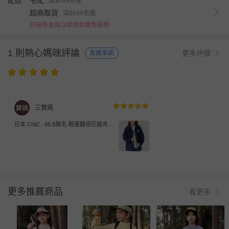
配送
宅配
滿$699免運
超商取貨
滿$699免運
註冊新會員立即領首購免運券
1 則熱心媽咪評論
更多評價
真實承諾
三寶媽
日本 Chil2 - MLB聯名 輕量翻領尼龍夾
克/外套-紐約洋基-深海軍藍
更多推薦商品
看更多