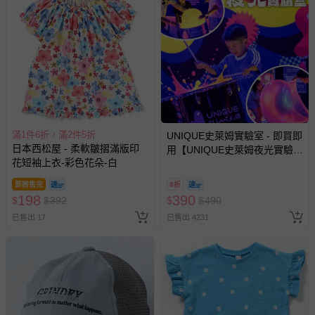
-接觸性孕哺產品（奶嘴、奶瓶、擠乳器、哺乳衣、托腹
帶束縛衣、餐搖椅等）。
-其他原廠盒裝商品封口處已貼上「不可拆封」，或具警
示字句等說明貼紙、封條者。
國際航空、客運、訂房等服務。
相關的退換貨辦理流程，可詳見：
退換貨 & 退款問題
滿1件6折，滿2件5折
UNIQUE史萊姆實驗室 - 即買即
日本西松屋 - 柔軟皺摺滿版印
用【UNIQUE史萊姆夜光實驗室
其他常見問題：
花短袖上衣-彩色花朵-白
@ 台北科教館 】2026/6/11-
運送服務：目前提供的運送僅限台灣本島。如您位於離島地
8/30 (電子票券，於展期現場憑
即將售完
8折
區，可能會無法配送，或須依據商品需加收離島運費。廠商
訂單編號兌換，逾期作廢) (大
198
390
$
$
392
$
$
490
亦保留出貨與否的權利。離島、偏遠地區、樓層親送等加價
人小孩均一價(3歲以上需購票))
費用，可能會另需加收。
已售出 17
已售出 4231
商品實際的配達日期，可於訂單個人資料內的查詢訂單內，
已出貨通知之訊息為主。
如您收到商品，請依正常流程檢查是否完好，若商品遇瑕疵
情形，您可申請更換新品或退貨，請見：
退貨的辦理流程
。
若您對於會員帳號、商品訂購與資訊、購物流程、付款方