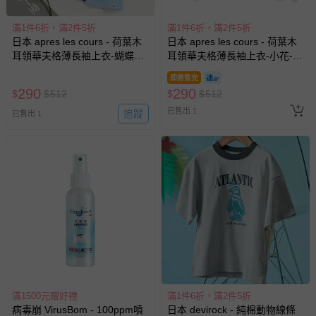
滿1件6折，滿2件5折
滿1件6折，滿2件5折
日本 apres les cours - 荷葉木
日本 apres les cours - 荷葉木
耳領華夫格薄長袖上衣-蝴蝶結-
耳領華夫格薄長袖上衣-小花-薄
藍
荷綠
即將售完
290
290
$
$
512
$
$
512
已售出 1
追蹤
已售出 1
滿1500元贈好禮
滿1件6折，滿2件5折
病毒崩 VirusBom - 100ppm噴
日本 devirock - 純棉動物線條