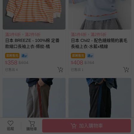
滿1件6折，滿2件5折
滿1件6折，滿2件5折
日本 BREEZE - 100%棉 定番
日本 Chil2 - 配色縫線簡約裏毛
款縮口長袖上衣-條紋-橘
長袖上衣-水藍x橘線
即將售完
即將售完
358
408
$
$
604
$
$
764
已售出 4
已售出 1
加入購物車
追蹤
購物車