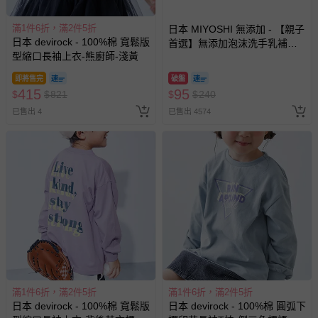
滿1件6折，滿2件5折
日本 MIYOSHI 無添加 - 【親子
日本 devirock - 100%棉 寬鬆版
首選】無添加泡沫洗手乳補充
型縮口長袖上衣-熊廚師-淺黃
包-300ml
即將售完
破盤
415
95
$
$
821
$
$
240
已售出 4
已售出 4574
滿1件6折，滿2件5折
滿1件6折，滿2件5折
日本 devirock - 100%棉 寬鬆版
日本 devirock - 100%棉 圓弧下