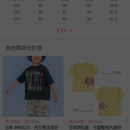
100
45
39
32
33.5
110
48
41
34
37.5
120
50
43
36
41.5
130
55
46
38
45.5
看更多
140
59
49
40
49.5
150
63
52
42
53.5
160
67
55
45
57
其他媽咪也在逛
衣物洗滌、注意事項
尺寸表單位皆為公分
(cm)
，會因布料彈性、水洗處理、測量
起訖點等因素，與實際商品尺寸略有誤差
深淺色請分開洗滌，以避免造成互相移染。請使用中性洗
劑；浸泡時間不宜過長
請勿使用漂白劑、螢光增白劑及衣物柔軟劑，以免破壞布料
針織、刺繡、立體造型等類服飾，建議套入洗衣袋再清潔
過分烘乾會導致衣物收縮，破壞織物纖維，不建議使用烘衣
機
滿1件6折，滿2件5折
滿1件6折，滿2件5折
每件商品在拍攝時力求忠實呈現，但因為每台電腦、手機或
日本 BREEZE - 天竺棉活潑百
日本西松屋 - 可愛動物大臉短