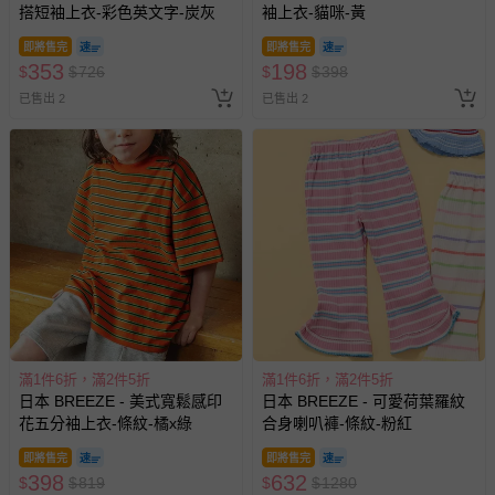
平板會因為螢幕亮度及解析度不同，與實際成品還是會有些
搭短袖上衣-彩色英文字-炭灰
袖上衣-貓咪-黃
差異
即將售完
即將售完
預購為海外同步代購，遇缺貨即會通知媽咪並協助取消退款
353
198
$
$
726
$
$
398
事宜
已售出 2
已售出 2
退換貨須知
您所購買的商品享有7天的鑑賞期／猶豫期權益，但此期間
並非試用期，您所退回的商品必須是未經使用的全新狀態，
包含完整包裝、配件、說明文件及贈品等。
如需退換貨，請於收到商品7天（含例假日內提出），如為
瑕疵退換貨所產生的運費，將由媽咪愛負責處理，若非瑕疵
退貨，您可至『查詢訂單』>『已出貨』中查詢該筆訂單，
並點選『我要退貨』即可進行申請。若有相關退貨問題，請
至媽咪愛
LINE@客服ID: @mamilove
我們將依序為您處理
滿1件6折，滿2件5折
滿1件6折，滿2件5折
與服務，謝謝。
日本 BREEZE - 美式寬鬆感印
日本 BREEZE - 可愛荷葉羅紋
花五分袖上衣-條紋-橘x綠
合身喇叭褲-條紋-粉紅
針對滿件折/滿額贈…等活動，如因部份退貨，而該訂單保
即將售完
即將售完
留商品未達活動門檻，將以原價計算，活動贈品亦需一併退
398
632
$
$
819
$
$
1280
回。