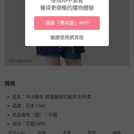
使用APP瀏覽
獲得更順暢的購物體驗
開啟「媽咪愛」APP
繼續使用網頁版
規格
品名：MLB聯名 輕量翻領尼龍夾克/外套
品牌：日本 Chil2
商品產地（國）：中國
成分：尼龍100%
尺寸(cm)
衣長
衣寬
肩寬
袖長