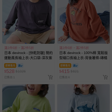
滿1件6折，滿2件5折
滿1件6折，滿2件5折
日本 devirock - [快乾防皺] 簡約
日本 devirock - 100%棉 寬鬆版
運動風長袖上衣-大口袋-深灰紫
型縮口長袖上衣-背後薯條-磚橘
即將售完
即將售完
528
415
$
$
1026
$
$
821
已售出 1
已售出 6