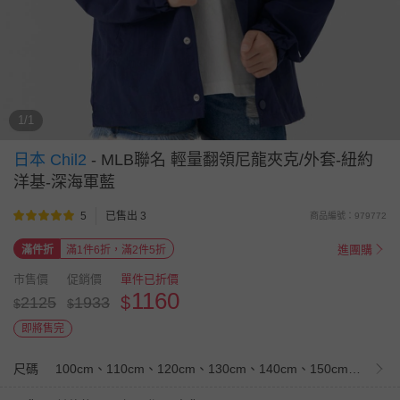
1/1
日本 Chil2
-
MLB聯名 輕量翻領尼龍夾克/外套-紐約
洋基-深海軍藍
5
已售出 3
商品編號：979772
進團購
滿件折
滿1件6折，滿2件5折
市售價
促銷價
單件已折價
1160
$
2125
1933
$
$
即將售完
尺碼
100cm、110cm、120cm、130cm、140cm、150cm、160cm