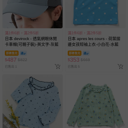
式、折價券與購物金的使用、退貨及商品運送方式等有疑
問，你可詳見：
媽咪愛客服中心
。
預購商品：預購為海外同步代購，遇缺貨即會通知媽咪並協
助取消退款事宜。
滿1件6折，滿2件5折
滿1件6折，滿2件5折
商品如因「價格、組合」等錯誤原因，導致無法安排出貨，
日本 devirock - 透氣網眼休閒
日本 apres les cours - 荷葉摺
會主動以簡訊及mail通知訂單取消事宜，並將提供適當補
卡車帽(可親子裝)-英文字-灰藍
邊女孩短袖上衣-小白花-水藍
償。
即將售完
即將售完
487
353
$
$
822
$
$
669
已售出 1
已售出 5
搶購一空