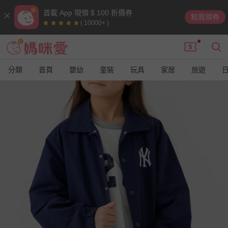
首載 App 現領 $ 100 折價券
點我領券
( 10000+ )
分類
首頁
嬰幼
童裝
玩具
家居
旅遊