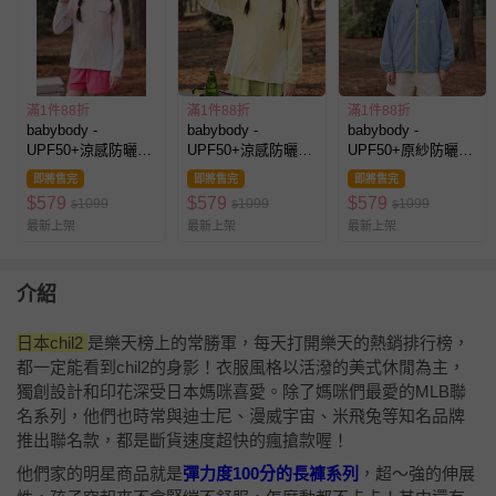
滿1件88折
滿1件88折
滿1件88折
babybody -
babybody -
babybody -
UPF50+涼感防曬連
UPF50+涼感防曬連
UPF50+原紗防曬外
帽外套-粉色
帽外套-黃色
套-藍色
即將售完
即將售完
即將售完
$
579
$
579
$
579
1099
1099
1099
$
$
$
最新上架
最新上架
最新上架
介紹
日本chil2
是樂天榜上的常勝軍，每天打開樂天的熱銷排行榜，
都一定能看到chil2的身影！衣服風格以活潑的美式休閒為主，
獨創設計和印花深受日本媽咪喜愛。除了媽咪們最愛的MLB聯
名系列，他們也時常與迪士尼、漫威宇宙、米飛兔等知名品牌
推出聯名款，都是斷貨速度超快的瘋搶款喔！
他們家的明星商品就是
彈力度100分的長褲系列
，超～強的伸展