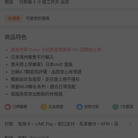
現貨
付款後 1~3 個工作天 出貨
折價券
可使用折價券
商品特色
國泰世華 Cube 卡切換童樂匯享 5% 回饋無上限
日本境內販售平行輸入
樂天榜上常勝軍》日本chil2 童裝
日網4.7顆星高評價，品質安心有保證
獨創設計及版型，走在路上絕不撞衫
限量MLB聯名系列，適合日常搭配
寬版造型穿出輕鬆的休閒感
口碑嚴選
正品保證
加密付款
7天鑑賞
付款
信用卡・LINE Pay・街口支付・先享後付・ATM・貨到付款・iPASS MONEY