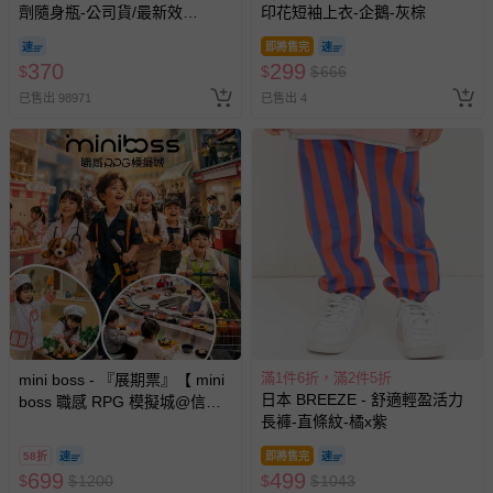
劑隨身瓶-公司貨/最新效
印花短袖上衣-企鵝-灰棕
期-100ml
即將售完
370
299
$
$
$
666
已售出 98971
已售出 4
滿1件6折，滿2件5折
mini boss - 『展期票』【 mini
日本 BREEZE - 舒適輕盈活力
boss 職感 RPG 模擬城@信義
長褲-直條紋-橘x紫
A11 】2026/7/10-8/30 (電子票
券，於展期現場憑訂單編號兌
58折
即將售完
換，依現場梯次安排入場，逾
699
499
$
$
1200
$
$
1043
期作廢) (兒童票(2歲以上)贈一