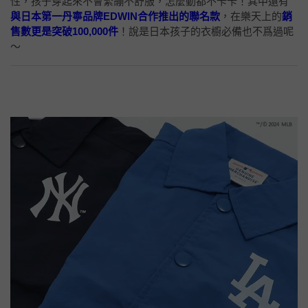
性，孩子穿起來不會緊繃不舒服，怎麼動都不卡卡！其中還有
與日本第一丹寧品牌EDWIN合作推出的聯名款
，在樂天上的
銷
售數更是突破100,000件
！說是日本孩子的衣櫥必備也不爲過呢
～