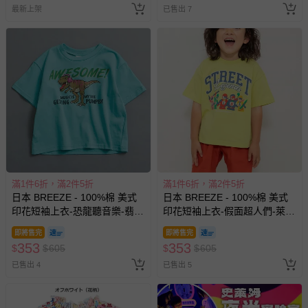
最新上架
已售出 7
部分商品依據消費者保護法的規定，不適用七天鑑賞期/猶
豫期範圍：
易於腐敗、保存期限較短或解約時即將逾期（例如生鮮
商品、食品等）。
客製化商品（例如客製生日書、姓名貼等）。
報紙、期刊或雜誌（惟書籍如經拆封、使用，則酌收整
新費用）。
經消費者拆封之影音商品或電腦軟體（例如 DVD、CD
等）。
滿1件6折，滿2件5折
滿1件6折，滿2件5折
非以有形媒介提供之數位內容或一經提供即為完成之線
日本 BREEZE - 100%棉 美式
日本 BREEZE - 100%棉 美式
上服務，經消費者事先同意始提供（例如線上課程、遊
印花短袖上衣-恐龍聽音樂-翡翠
印花短袖上衣-假面超人們-萊姆
戲或活動點數等）。
綠
黃
即將售完
即將售完
已拆封之以下類型商品：
353
353
$
$
605
$
$
605
-個人衛生用品（例如尿布、貼身衣物、泳裝、襪子、地
已售出 4
已售出 5
墊、寢具類等）。
-新生兒親膚衣物（嬰幼兒包巾與背巾、包屁衣、學習
褲、紗布衣等）。