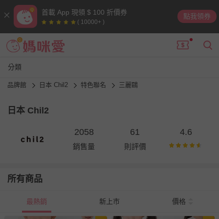
首載 App 現領 $ 100 折價券
點我領券
( 10000+ )
分類
品牌館
日本 Chil2
特色聯名
三麗鷗
日本 Chil2
2058
61
4.6
銷售量
則評價
所有商品
最熱銷
新上市
價格