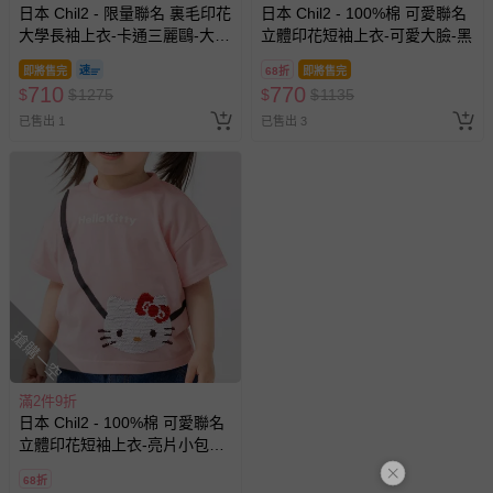
日本 Chil2 - 限量聯名 裏毛印花
日本 Chil2 - 100%棉 可愛聯名
大學長袖上衣-卡通三麗鷗-大臉
立體印花短袖上衣-可愛大臉-黑
布丁狗-黃
即將售完
68折
即將售完
710
770
$
$
1275
$
$
1135
已售出 1
已售出 3
搶購一空
滿2件9折
日本 Chil2 - 100%棉 可愛聯名
立體印花短袖上衣-亮片小包造
型-粉紅
68折