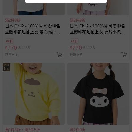
滿2件9折
滿2件9折
日本 Chil2 - 100%棉 可愛聯名
日本 Chil2 - 100%棉 可愛聯名
立體印花短袖上衣-愛心亮片造
立體印花短袖上衣-亮片小包造
型-白
型-白
68折
68折
770
770
$
$
1135
$
$
1135
已售出 1
最新上架
回饋
5
%
滿1件6折，滿2件5折
滿2件9折