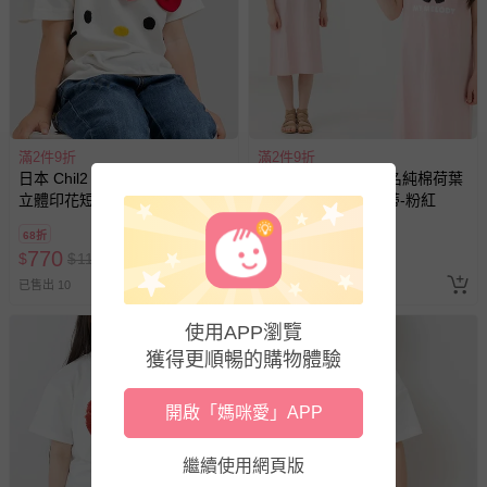
滿2件9折
滿2件9折
日本 Chil2 - 100%棉 可愛聯名
日本 Chil2 - 可愛聯名純棉荷葉
立體印花短袖上衣-可愛大臉-白
短袖洋裝-亮片美樂蒂-粉紅
68折
68折
770
950
$
$
1135
$
$
1400
已售出 10
已售出 1
使用APP瀏覽
獲得更順暢的購物體驗
開啟「媽咪愛」APP
繼續使用網頁版