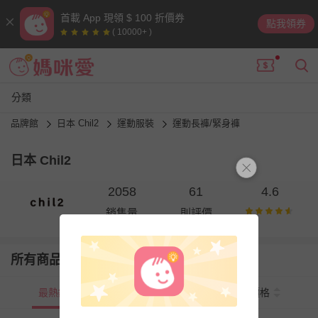
首載 App 現領 $ 100 折價券
點我領券
( 10000+ )
分類
品牌館
日本 Chil2
運動服裝
運動長褲/緊身褲
日本 Chil2
2058
61
4.6
銷售量
則評價
所有商品
最熱銷
新上市
價格