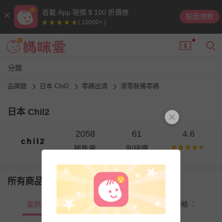
首載 App 現領 $ 100 折價券
點我領券
( 10000+ )
分類
品牌館
日本 Chil2
零碼出清
滑雪裝備零碼
日本 Chil2
2058
61
4.6
銷售量
則評價
所有商品
最熱銷
新上市
價格