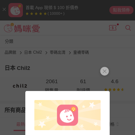
首載 App 現領 $ 100 折價券
點我領券
( 10000+ )
分類
品牌館
日本 Chil2
零碼出清
童襪零碼
日本 Chil2
2061
61
4.6
銷售量
則評價
所有商品
最熱銷
新上市
價格