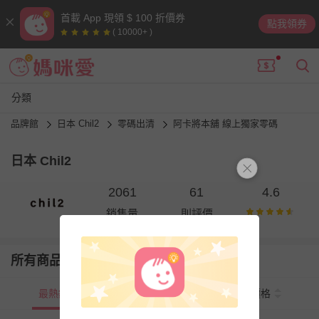
首載 App 現領 $ 100 折價券
點我領券
( 10000+ )
分類
品牌館
日本 Chil2
零碼出清
阿卡將本舖 線上獨家零碼
日本 Chil2
2061
61
4.6
銷售量
則評價
所有商品
最熱銷
新上市
價格