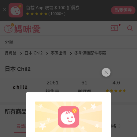
首載 App 現領 $ 100 折價券
點我領券
( 10000+ )
分類
品牌館
日本 Chil2
零碼出清
冬季保暖配件零碼
日本 Chil2
2061
61
4.6
銷售量
則評價
所有商品
最熱銷
新上市
價格