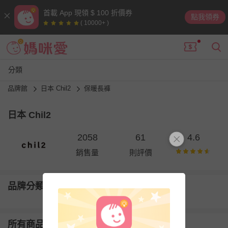
首載 App 現領 $ 100 折價券
點我領券
( 10000+ )
分類
品牌館
日本 Chil2
保暖長褲
日本 Chil2
2058
61
4.6
銷售量
則評價
品牌分類
所有商品