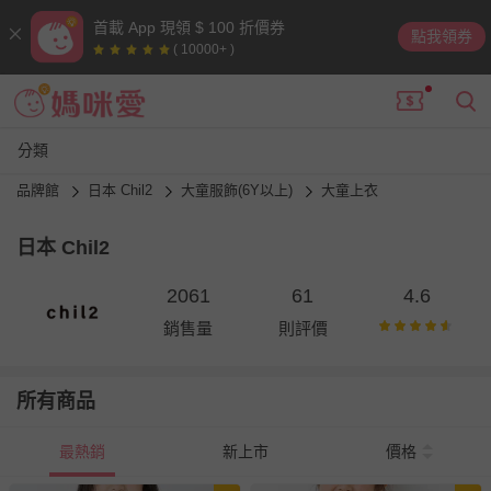
首載 App 現領 $ 100 折價券
點我領券
( 10000+ )
分類
品牌館
日本 Chil2
大童服飾(6Y以上)
大童上衣
日本 Chil2
2061
61
4.6
銷售量
則評價
所有商品
最熱銷
新上市
價格