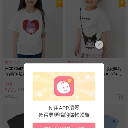
1
2
滿2件9折
滿2件9折
日本 Chil2 - 100%棉 可愛聯名
日本 Chil2 - 100%棉 可愛聯名
立體印花短袖上衣-愛心亮片造
立體印花短袖上衣-亮片小包造
型-白
型-白
68折
68折
770
770
$
$
1135
$
$
1135
已售出 1
最新上架
使用APP瀏覽
3
獲得更順暢的購物體驗