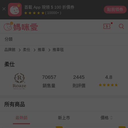
首載 App 現領 $ 100 折價券
點我領券
( 10000+ )
分類
品牌館
柔仕
推車
推車毯
柔仕
70657
2445
4.8
銷售量
則評價
所有商品
最熱銷
新上市
價格