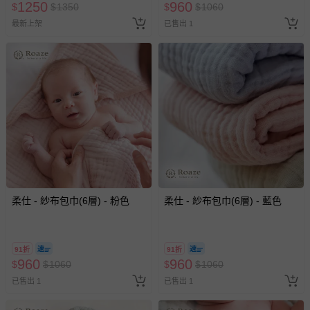
1250
960
$
$
1350
$
$
1060
最新上架
已售出 1
柔仕 - 紗布包巾(6層) - 粉色
柔仕 - 紗布包巾(6層) - 藍色
91折
91折
960
960
$
$
1060
$
$
1060
已售出 1
已售出 1