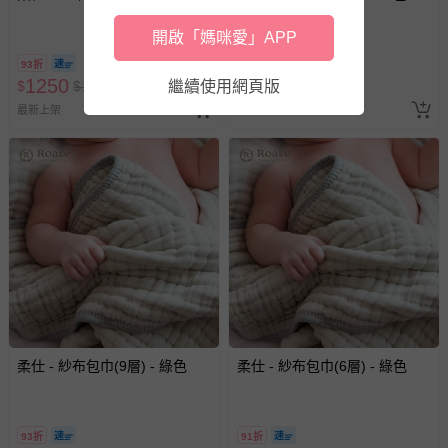
開啟「媽咪愛」APP
93折
93折
1250
1250
$
$
1350
繼續使用網頁版
$
$
1350
最新上架
最新上架
柔仕 - 紗布包巾(9層) - 綠色
柔仕 - 紗布包巾(6層) - 綠色
93折
91折