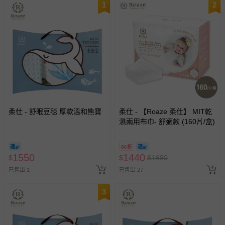
1
2
柔仕 - 舒眠豆毯 厚款溫和熊寶
柔仕 - 【Roaze 柔仕】 MIT乾
濕兩用布巾- 舒適款 (160片/盒)
86折
1550
1440
$
$
$
1680
已售出 1
已售出 27
3