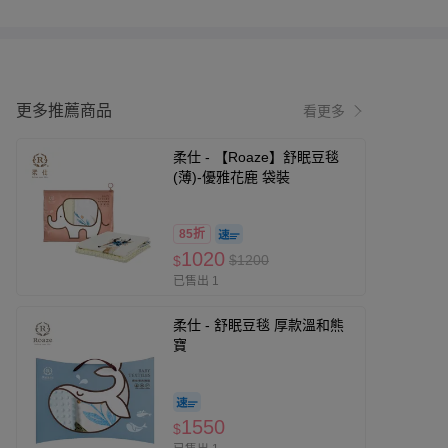
更多推薦商品
看更多
柔仕 - 【Roaze】舒眠豆毯
(薄)-優雅花鹿 袋裝
85折
1020
$1200
$
已售出 1
柔仕 - 舒眠豆毯 厚款溫和熊
寶
1550
$