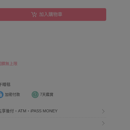
加入購物車
 回饋無上限
午睡毯
加密付款
7天鑑賞
享後付・ATM・iPASS MONEY