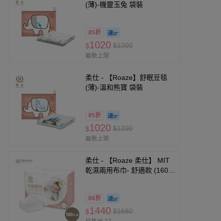
(薄)-機靈玉兔 袋裝
85折
1020
$1200
$
最新上架
柔仕 - 【Roaze】舒眠豆毯
(薄)-溫和熊寶 袋裝
85折
1020
$1200
$
最新上架
柔仕 - 【Roaze 柔仕】 MIT
乾濕兩用布巾- 舒適款 (160
片/盒)
86折
1440
$1680
$