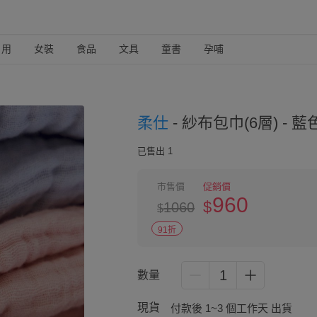
日用
女裝
食品
文具
童書
孕哺
柔仕
-
紗布包巾(6層) - 藍
已售出 1
市售價
促銷價
960
$
1060
$
91折
1
數量
現貨
付款後 1~3 個工作天 出貨