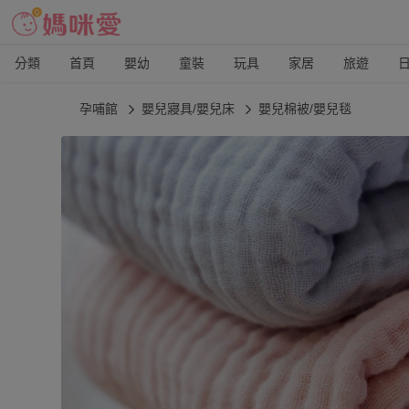
分類
首頁
嬰幼
童裝
玩具
家居
旅遊
孕哺館
嬰兒寢具/嬰兒床
嬰兒棉被/嬰兒毯