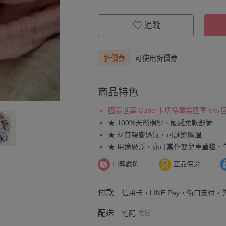
追蹤
折價券
可使用折價券
商品特色
國泰世華 Cube 卡切換童樂匯享 5%
★ 100%天然棉紗，觸感柔軟舒適
★ 材質親膚透氣，可調節體溫
★ 用途廣泛，亦可當作嬰兒車蓋毯、
口碑嚴選
正品保證
付款
信用卡・LINE Pay・街口支付・先
配送
宅配
免運