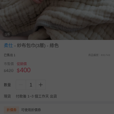
1/6
柔仕
-
紗布包巾(3層) - 綠色
已售出 1
商品編號：831743
市售價
促銷價
400
$
420
$
1
數量
現貨
付款後 1~3 個工作天 出貨
折價券
可使用折價券