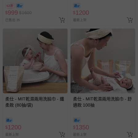
換，贈送券現場領取)-效期至
62折
2026/10/16 正券逾期視同現金
999
1200
$
$
1600
$
券使用
已售出 35
最新上架
柔仕 - MIT乾濕兩用洗臉巾 - 纖
柔仕 - MIT乾濕兩用洗臉巾 - 舒
柔款 (80抽/袋)
適款 100抽
1200
1350
$
$
最新上架
最新上架