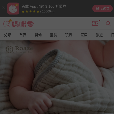
首載 App 現領 $ 100 折價券
點我領券
( 10000+ )
分類
首頁
嬰幼
童裝
玩具
家居
旅遊