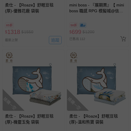
柔仕 - 【Roaze】舒眠豆毯
mini boss - 『展期票』【 mini
(厚)-優雅花鹿 袋裝
boss 職感 RPG 模擬城@信義
A11 】2026/7/10-8/30 (電子票
券，於展期現場憑訂單編號兌
85折
58折
換，依現場梯次安排入場，逾
1318
699
$
$
1550
$
$
1200
期作廢) (兒童票(2歲以上)贈一
已售出 112
追蹤
名陪伴成人)
最新上架
搶購一空
搶購一空
柔仕 - 【Roaze】舒眠豆毯
柔仕 - 【Roaze】舒眠豆毯
(厚)-機靈玉兔 袋裝
(厚)-溫和熊寶 袋裝