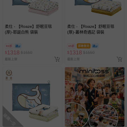
商品實際的配達日期，可於訂單個人資料內的查詢訂單內，
已出貨通知之訊息為主。
如您收到商品，請依正常流程檢查是否完好，若商品遇瑕疵
情形，您可申請更換新品或退貨，請見：
退貨的辦理流程
。
柔仕 - 【Roaze】舒眠豆毯
柔仕 - 【Roaze】舒眠豆毯
(厚)-耶誕白熊 袋裝
(厚)-叢林奇遇記 袋裝
若您對於會員帳號、商品訂購與資訊、購物流程、付款方
式、折價券與購物金的使用、退貨及商品運送方式等有疑
85折
85折
即將售完
問，你可詳見：
媽咪愛客服中心
。
1318
1318
$
$
1550
$
$
1550
預購商品：預購為海外同步代購，遇缺貨即會通知媽咪並協
最新上架
最新上架
助取消退款事宜。
商品如因「價格、組合」等錯誤原因，導致無法安排出貨，
會主動以簡訊及mail通知訂單取消事宜，並將提供適當補
償。
搶購一空