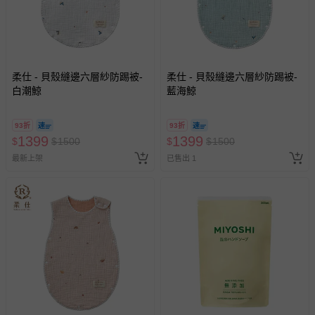
柔仕 - 貝殼縫邊六層紗防踢被-
柔仕 - 貝殼縫邊六層紗防踢被-
白潮鯨
藍海鯨
93折
93折
1399
1399
$
$
1500
$
$
1500
最新上架
已售出 1