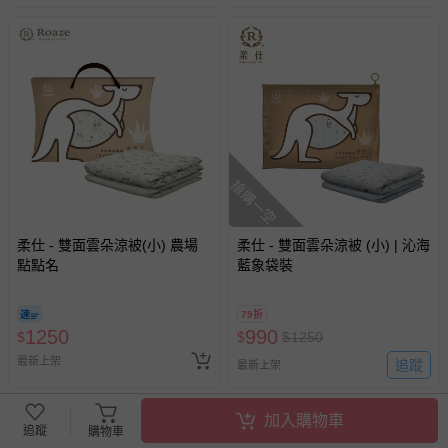
搶購一空
柔仕 - 雙面雲朵涼被(小) 農場
柔仕 - 雙面雲朵涼被 (小) | 沁海
點點名
藍象袋裝
79折
1250
990
$
$
$
1250
最新上架
追蹤
最新上架
加入購物車
追蹤
購物車