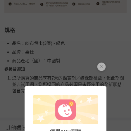
規格
品名：紗布包巾(3層) - 綠色
品牌：柔仕
商品產地（國）：中國製
退換貨須知
您所購買的商品享有7天的鑑賞期／猶豫期權益，但此期間
並非試用期，您所退回的商品必須是未經使用的全新狀態，
包含完整包裝、配件、說明文件及贈品等。
如需退換貨，請於收到商品7天（含例假日內提出），如為
看更多
瑕疵退換貨所產生的運費，將由媽咪愛負責處理，若非瑕疵
退貨，您可至『查詢訂單』>『已出貨』中查詢該筆訂單，
並點選『我要退貨』即可進行申請。若有相關退貨問題，請
其他媽咪也在逛