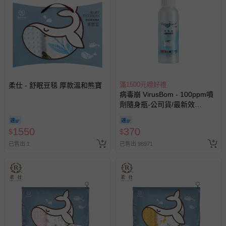
已拆封之以下類型商品：
-個人衛生用品（例如尿布、貼身衣物、泳裝、襪子、地
墊、寢具類等）。
-新生兒親膚衣物（嬰幼兒包巾與背巾、包屁衣、學習
褲、紗布衣等）。
-接觸性孕哺產品（奶嘴、奶瓶、擠乳器、哺乳衣、托腹
帶束縛衣、餐搖椅等）。
滿1500元贈好禮
柔仕 - 舒眠豆毯 厚款溫和熊寶
-其他原廠盒裝商品封口處已貼上「不可拆封」，或具警
病毒崩 VirusBom - 100ppm噴
示字句等說明貼紙、封條者。
劑隨身瓶-公司貨/最新效
期-100ml
國際航空、客運、訂房等服務。
1550
370
$
$
相關的退換貨辦理流程，可詳見：
退換貨 & 退款問題
已售出 1
已售出 98971
其他常見問題：
運送服務：目前提供的運送僅限台灣本島。如您位於離島地
區，可能會無法配送，或須依據商品需加收離島運費。廠商
亦保留出貨與否的權利。離島、偏遠地區、樓層親送等加價
費用，可能會另需加收。