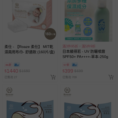
滿3件95折，滿5件9折
柔仕 - 【Roaze 柔仕】 MIT乾
日本繽得若 - UV 防曬噴霧
濕兩用布巾- 舒適款 (160片/盒)
SPF50+ PA++++-草本-250g
86折
57折
1440
399
$
$
1680
$
$
699
已售出 27
已售出 709