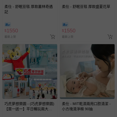
柔仕 - 舒眠豆毯 厚款叢林奇遇
柔仕 - 舒眠豆毯 厚款盛夏花草
記
1550
1550
$
$
最新上架
最新上架
巧虎夢想樂園 - (巧虎夢想樂園)
柔仕 - MIT乾濕兩用口腔清潔 -
【買一送一】平日暢玩兩大一
小方塊清淨棉 90抽
小套票 (正券為電子票券現場兌