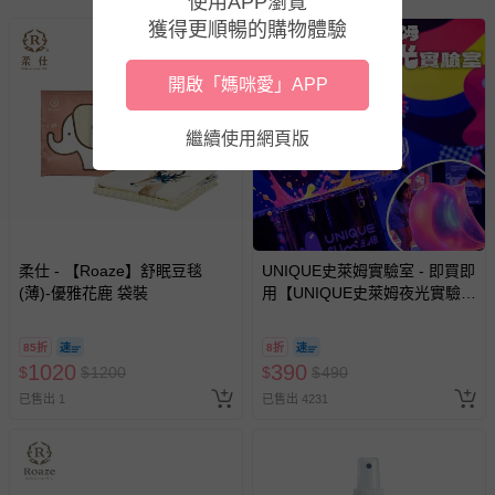
使用APP瀏覽
至媽咪愛
LINE@客服ID: @mamilove
我們將依序為您處理
與服務，謝謝。
獲得更順暢的購物體驗
針對滿件折/滿額贈…等活動，如因部份退貨，而該訂單保
開啟「媽咪愛」APP
留商品未達活動門檻，將以原價計算，活動贈品亦需一併退
回。
繼續使用網頁版
部分商品依據消費者保護法的規定，不適用七天鑑賞期/猶
豫期範圍：
易於腐敗、保存期限較短或解約時即將逾期（例如生鮮
商品、食品等）。
柔仕 - 【Roaze】舒眠豆毯
UNIQUE史萊姆實驗室 - 即買即
(薄)-優雅花鹿 袋裝
客製化商品（例如客製生日書、姓名貼等）。
用【UNIQUE史萊姆夜光實驗室
@ 台北科教館 】2026/6/11-
報紙、期刊或雜誌（惟書籍如經拆封、使用，則酌收整
8/30 (電子票券，於展期現場憑
新費用）。
85折
8折
訂單編號兌換，逾期作廢) (大
1020
390
$
$
1200
$
$
490
人小孩均一價(3歲以上需購票))
經消費者拆封之影音商品或電腦軟體（例如 DVD、CD
已售出 1
已售出 4231
等）。
非以有形媒介提供之數位內容或一經提供即為完成之線
上服務，經消費者事先同意始提供（例如線上課程、遊
戲或活動點數等）。