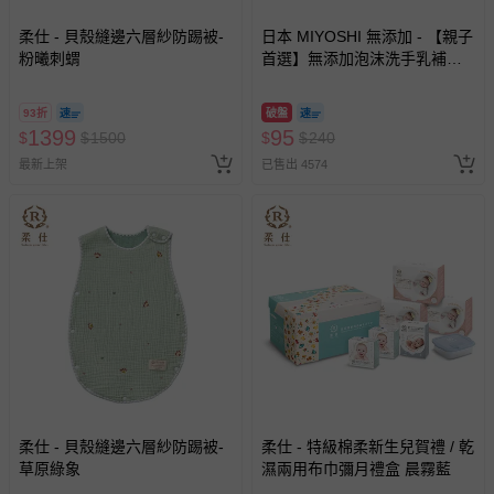
柔仕 - 貝殼縫邊六層紗防踢被-
日本 MIYOSHI 無添加 - 【親子
粉曦刺蝟
首選】無添加泡沫洗手乳補充
包-300ml
93折
破盤
1399
95
$
$
1500
$
$
240
最新上架
已售出 4574
柔仕 - 貝殼縫邊六層紗防踢被-
柔仕 - 特級棉柔新生兒賀禮 / 乾
草原綠象
濕兩用布巾彌月禮盒 晨霧藍