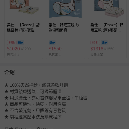
柔仕 - 【Roaze】舒
柔仕 - 舒眠豆毯 厚
柔仕 - 【Roaze】舒
眠豆毯 (薄)-優雅花
款溫和熊寶
眠豆毯 (厚)-耶誕白
鹿 袋裝
熊 袋裝
85折
85折
$
1020
$
1550
$
1318
1200
1550
$
$
已售出 1
已售出 1
最新上架
介紹
★ 100%天然棉紗，觸感柔軟舒適
★ 材質親膚透氣，可調節體溫
★ 用途廣泛，亦可當作嬰兒車蓋毯、午睡毯
★ 商品可機洗、快乾、耐用性高
★ 不含螢光劑、甲醛等有毒物質
★ 製程經高壓水洗及烘乾程序