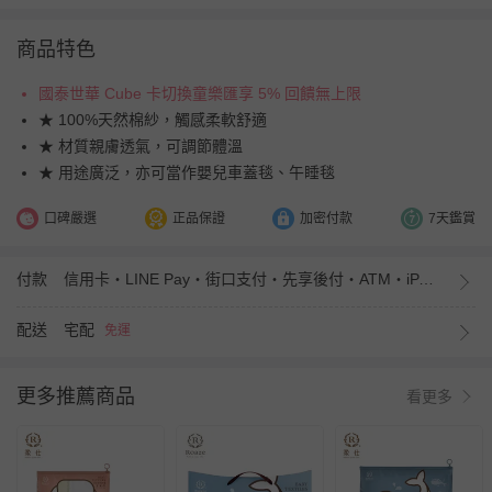
商品特色
國泰世華 Cube 卡切換童樂匯享 5% 回饋無上限
★ 100%天然棉紗，觸感柔軟舒適
★ 材質親膚透氣，可調節體溫
★ 用途廣泛，亦可當作嬰兒車蓋毯、午睡毯
口碑嚴選
正品保證
加密付款
7天鑑賞
付款
信用卡・LINE Pay・街口支付・先享後付・ATM・iPASS MONEY
配送
宅配
免運
更多推薦商品
看更多