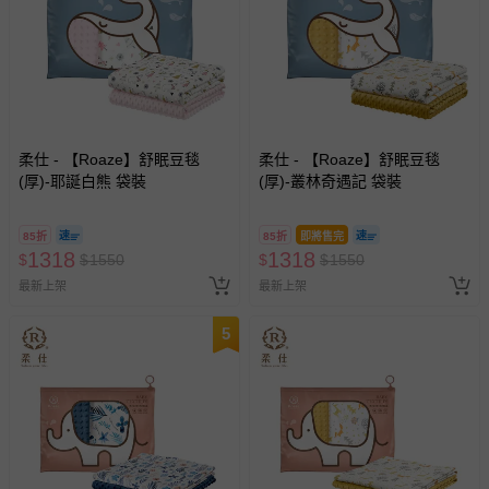
柔仕 - 【Roaze】舒眠豆毯
柔仕 - 【Roaze】舒眠豆毯
(厚)-耶誕白熊 袋裝
(厚)-叢林奇遇記 袋裝
85折
85折
即將售完
1318
1318
$
$
1550
$
$
1550
最新上架
最新上架
5