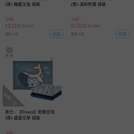
(厚)-機靈玉兔 袋裝
(厚)-溫和熊寶 袋裝
85折
85折
1318
1318
$
$
1550
$
$
1550
追蹤
追蹤
最新上架
最新上架
搶購一空
柔仕 - 【Roaze】舒眠豆毯
(厚)-盛夏花草 袋裝
85折