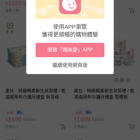
1020
1499
$
$
1200
$
$
1600
最新上架
已售出 1
使用APP瀏覽
獲得更順暢的購物體驗
開啟「媽咪愛」APP
繼續使用網頁版
柔仕 - 特級棉柔新生兒賀禮 / 乾
柔仕 - 特級棉柔新生兒賀禮 / 乾
濕兩用布巾彌月禮盒 新芽綠
濕兩用布巾彌月禮盒 雪櫻粉
94折
94折
1499
1499
$
$
1600
$
$
1600
已售出 1
已售出 2