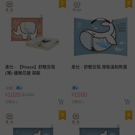
1
2
柔仕 - 【Roaze】舒眠豆毯
柔仕 - 舒眠豆毯 厚款溫和熊寶
(薄)-優雅花鹿 袋裝
85折
1020
1550
$
$
1200
$
已售出 1
已售出 1
3
4