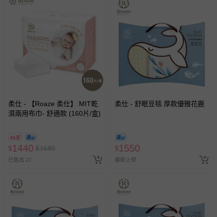
柔仕 - 【Roaze 柔仕】 MIT乾
柔仕 - 舒眠豆毯 厚款優雅花鹿
濕兩用布巾- 舒適款 (160片/盒)
86折
1440
1550
$
$
1680
$
已售出 27
最新上架