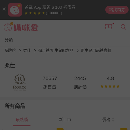
首載 App 現領 $ 100 折價券
點我領券
( 10000+ )
分類
品牌館
柔仕
彌月禮/新生兒紀念品
新生兒用品禮盒組
柔仕
70657
2445
4.8
銷售量
則評價
所有商品
最熱銷
新上市
價格