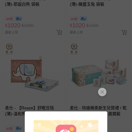
(薄)-耶誕白熊 袋裝
(薄)-機靈玉兔 袋裝
85折
85折
1020
1020
$
$
1200
$
$
1200
最新上架
最新上架
柔仕 - 【Roaze】舒眠豆毯
柔仕 - 特級棉柔新生兒賀禮 / 乾
(薄)-溫和熊寶 袋裝
濕兩用布巾彌月禮盒 晨霧藍
85折
94折