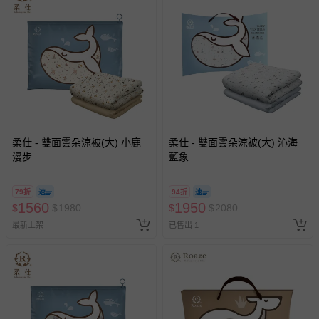
柔仕 - 雙面雲朵涼被(大) 小鹿
柔仕 - 雙面雲朵涼被(大) 沁海
漫步
藍象
79折
94折
1560
1950
$
$
1980
$
$
2080
最新上架
已售出 1