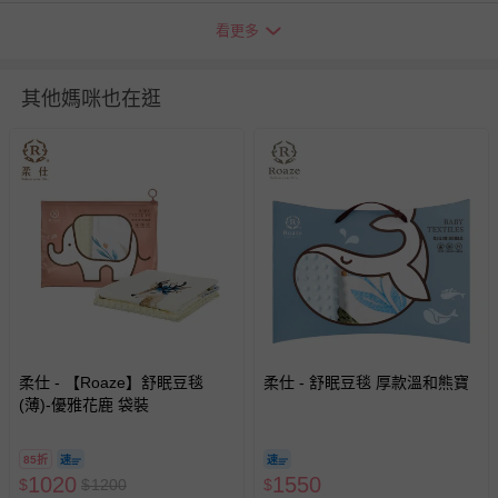
如需退換貨，請於收到商品7天（含例假日內提出），如為
看更多
瑕疵退換貨所產生的運費，將由媽咪愛負責處理，若非瑕疵
退貨，您可至『查詢訂單』>『已出貨』中查詢該筆訂單，
並點選『我要退貨』即可進行申請。若有相關退貨問題，請
其他媽咪也在逛
至媽咪愛
LINE@客服ID: @mamilove
我們將依序為您處理
與服務，謝謝。
針對滿件折/滿額贈…等活動，如因部份退貨，而該訂單保
留商品未達活動門檻，將以原價計算，活動贈品亦需一併退
回。
部分商品依據消費者保護法的規定，不適用七天鑑賞期/猶
豫期範圍：
易於腐敗、保存期限較短或解約時即將逾期（例如生鮮
商品、食品等）。
柔仕 - 【Roaze】舒眠豆毯
柔仕 - 舒眠豆毯 厚款溫和熊寶
(薄)-優雅花鹿 袋裝
客製化商品（例如客製生日書、姓名貼等）。
報紙、期刊或雜誌（惟書籍如經拆封、使用，則酌收整
新費用）。
85折
1020
1550
$
$
1200
$
經消費者拆封之影音商品或電腦軟體（例如 DVD、CD