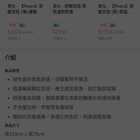
柔仕 - 【Roaze】舒
柔仕 - 舒眠豆毯 厚
柔仕 - 【Roaze】舒
眠豆毯 (薄)-優雅花
款溫和熊寶
眠豆毯 (厚)-耶誕白
鹿 袋裝
熊 袋裝
85折
85折
$
1020
$
1550
$
1318
1200
1550
$
$
已售出 1
已售出 1
最新上架
介紹
商品特色
絨毛面料柔軟舒適，保暖蓄熱不著涼
肌膚觸摸顆粒豆毯，產生感官刺激，助於腦部發展
舒適兼具保暖，幫助寶寶在柔軟的觸覺中安穩地睡著
不含螢光劑、甲醛等有毒物質
獨特的手繪風格，多樣化的色彩，刺激視覺發展
商品尺寸
長110cm x 寬75cm