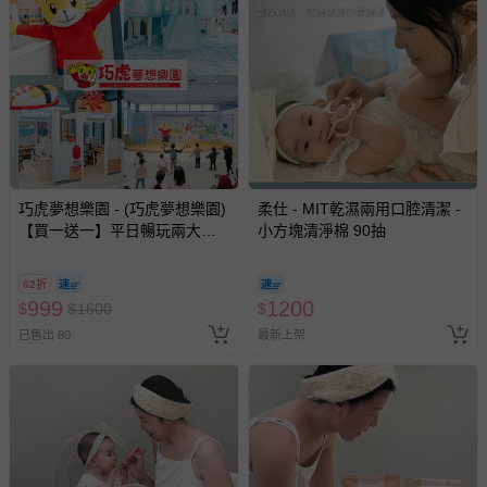
巧虎夢想樂園 - (巧虎夢想樂園)
柔仕 - MIT乾濕兩用口腔清潔 -
【買一送一】平日暢玩兩大一
小方塊清淨棉 90抽
小套票 (正券為電子票券現場兌
換，贈送券現場領取)-效期至
62折
2026/10/16 正券逾期視同現金
999
1200
$
$
1600
$
券使用
已售出 80
最新上架