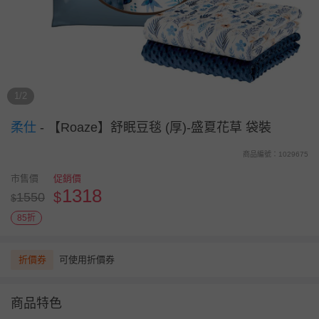
1/2
柔仕
-
【Roaze】舒眠豆毯 (厚)-盛夏花草 袋裝
商品編號：1029675
市售價
促銷價
1318
$
1550
$
85折
折價券
可使用折價券
商品特色