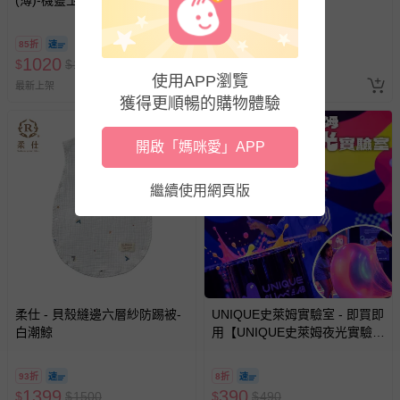
85折
85折
1020
1020
$
$
1200
$
$
1200
使用APP瀏覽
最新上架
最新上架
獲得更順暢的購物體驗
開啟「媽咪愛」APP
繼續使用網頁版
柔仕 - 貝殼縫邊六層紗防踢被-
UNIQUE史萊姆實驗室 - 即買即
白潮鯨
用【UNIQUE史萊姆夜光實驗室
@ 台北科教館 】2026/6/11-
8/30 (電子票券，於展期現場憑
93折
8折
訂單編號兌換，逾期作廢) (大
1399
390
$
$
1500
$
$
490