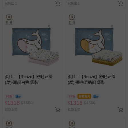
已售出 1
已售出 1
等）。
非以有形媒介提供之數位內容或一經提供即為完成之線
上服務，經消費者事先同意始提供（例如線上課程、遊
戲或活動點數等）。
已拆封之以下類型商品：
-個人衛生用品（例如尿布、貼身衣物、泳裝、襪子、地
墊、寢具類等）。
-新生兒親膚衣物（嬰幼兒包巾與背巾、包屁衣、學習
褲、紗布衣等）。
-接觸性孕哺產品（奶嘴、奶瓶、擠乳器、哺乳衣、托腹
帶束縛衣、餐搖椅等）。
柔仕 - 【Roaze】舒眠豆毯
柔仕 - 【Roaze】舒眠豆毯
-其他原廠盒裝商品封口處已貼上「不可拆封」，或具警
(厚)-耶誕白熊 袋裝
(厚)-叢林奇遇記 袋裝
示字句等說明貼紙、封條者。
國際航空、客運、訂房等服務。
85折
85折
即將售完
1318
1318
$
$
1550
$
$
1550
相關的退換貨辦理流程，可詳見：
退換貨 & 退款問題
最新上架
最新上架
其他常見問題：