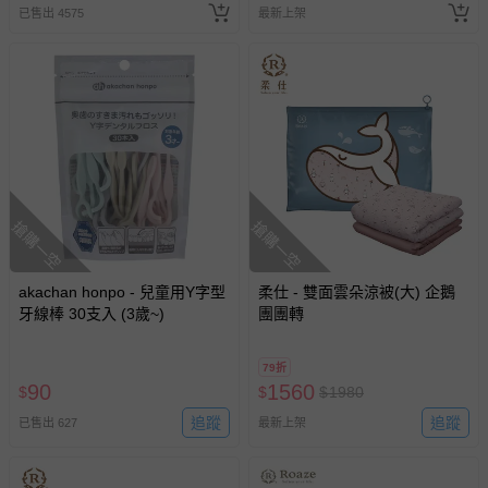
已售出 4575
最新上架
搶購一空
搶購一空
akachan honpo - 兒童用Y字型
柔仕 - 雙面雲朵涼被(大) 企鵝
牙線棒 30支入 (3歲~)
團團轉
79折
90
1560
$
$
$
1980
追蹤
追蹤
已售出 627
最新上架