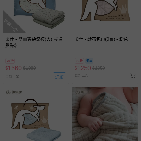
搶購一空
柔仕 - 雙面雲朵涼被(大) 農場
柔仕 - 紗布包巾(9層) - 粉色
點點名
79折
93折
1560
1250
$
$
1980
$
$
1350
最新上架
追蹤
最新上架