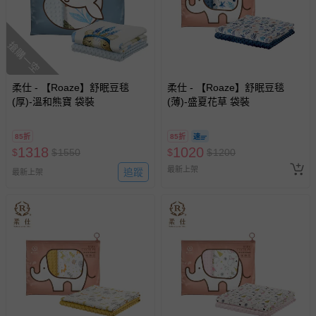
搶購一空
柔仕 - 【Roaze】舒眠豆毯
柔仕 - 【Roaze】舒眠豆毯
(厚)-溫和熊寶 袋裝
(薄)-盛夏花草 袋裝
85折
85折
1318
1020
$
$
1550
$
$
1200
最新上架
追蹤
最新上架