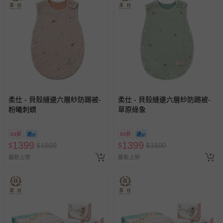
柔仕 - 貝殼縫邊六層紗防踢被-
柔仕 - 貝殼縫邊六層紗防踢被-
粉曦刺蝟
草原綠象
93折
93折
1399
1399
$
$
1500
$
$
1500
最新上架
最新上架