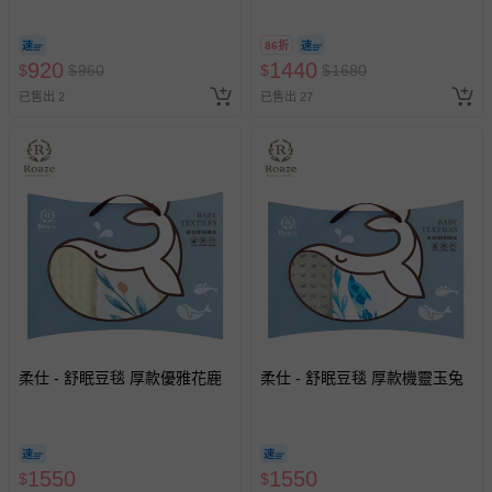
86折
920
1440
$
$
960
$
$
1680
已售出 2
已售出 27
柔仕 - 舒眠豆毯 厚款優雅花鹿
柔仕 - 舒眠豆毯 厚款機靈玉兔
1550
1550
$
$