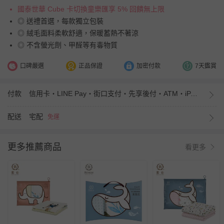
國泰世華 Cube 卡切換童樂匯享 5% 回饋無上限
◎ 送禮首選，每款獨立包裝
◎ 絨毛面料柔軟舒適，保暖蓄熱不著涼
◎ 不含螢光劑、甲醛等有毒物質
口碑嚴選
正品保證
加密付款
7天鑑賞
付款
信用卡・LINE Pay・街口支付・先享後付・ATM・iPASS MONEY
配送
宅配
免運
更多推薦商品
看更多