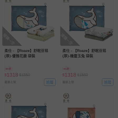
運送服務：目前提供的運送僅限台灣本島。如您位於離島地
區，可能會無法配送，或須依據商品需加收離島運費。廠商
亦保留出貨與否的權利。離島、偏遠地區、樓層親送等加價
費用，可能會另需加收。
商品實際的配達日期，可於訂單個人資料內的查詢訂單內，
搶購一空
搶購一空
已出貨通知之訊息為主。
如您收到商品，請依正常流程檢查是否完好，若商品遇瑕疵
情形，您可申請更換新品或退貨，請見：
退貨的辦理流程
。
柔仕 - 【Roaze】舒眠豆毯
柔仕 - 【Roaze】舒眠豆毯
(厚)-優雅花鹿 袋裝
(厚)-機靈玉兔 袋裝
若您對於會員帳號、商品訂購與資訊、購物流程、付款方
式、折價券與購物金的使用、退貨及商品運送方式等有疑
85折
85折
問，你可詳見：
媽咪愛客服中心
。
1318
1318
$
$
1550
$
$
1550
預購商品：預購為海外同步代購，遇缺貨即會通知媽咪並協
追蹤
追蹤
最新上架
最新上架
助取消退款事宜。
商品如因「價格、組合」等錯誤原因，導致無法安排出貨，
會主動以簡訊及mail通知訂單取消事宜，並將提供適當補
償。