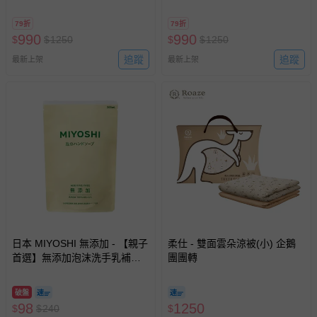
79折
79折
990
990
$
$
1250
$
$
1250
追蹤
追蹤
最新上架
最新上架
日本 MIYOSHI 無添加 - 【親子
柔仕 - 雙面雲朵涼被(小) 企鵝
首選】無添加泡沫洗手乳補充
團團轉
包-300ml
破盤
98
1250
$
$
240
$