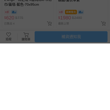
巾/蓋毯-藍色-70x95cm
8折
8折
即將售完
620
1980
$
$
775
$
$
2480
已售出 4
最新上架
補貨通知我
追蹤
購物車
Bonne Nuit - 送子鳥寶寶毯-蜻
Bonne Nuit - 送子鳥寶寶毯-橘/
藍/薰衣草紫
黃色
8折
即將售完
8折
即將售完
1980
1980
$
$
2480
$
$
2480