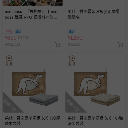
mini boss - 『展期票』【 mini
柔仕 - 雙面雲朵涼被(小) 農場
boss 職感 RPG 模擬城@信義
點點名
A11 】2026/7/10-8/30 (電子票
券，於展期現場憑訂單編號兌
58折
換，依現場梯次安排入場，逾
699
1250
$
$
1200
$
期作廢) (兒童票(2歲以上)贈一
已售出 128
最新上架
名陪伴成人)
搶購一空
搶購一空
柔仕 - 雙面雲朵涼被 (小) | 沁海
柔仕 - 雙面雲朵涼被 (小) | 小鹿
藍象袋裝
漫步袋裝