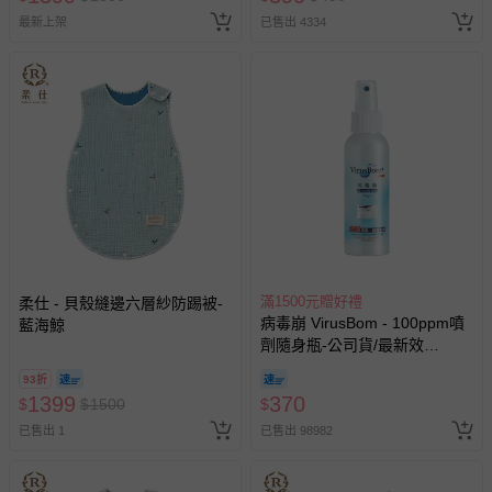
人小孩均一價(3歲以上需購票))
最新上架
已售出 4334
滿1500元贈好禮
柔仕 - 貝殼縫邊六層紗防踢被-
病毒崩 VirusBom - 100ppm噴
藍海鯨
劑隨身瓶-公司貨/最新效
期-100ml
93折
1399
370
$
$
1500
$
已售出 1
已售出 98982