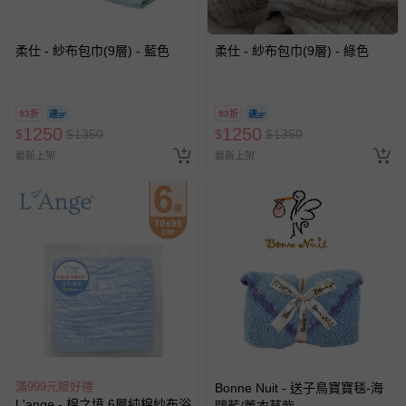
柔仕 - 紗布包巾(9層) - 藍色
柔仕 - 紗布包巾(9層) - 綠色
93折
93折
1250
1250
$
$
1350
$
$
1350
最新上架
最新上架
滿999元贈好禮
Bonne Nuit - 送子鳥寶寶毯-海
L'ange - 棉之境 6層純棉紗布浴
鷗藍/薰衣草紫