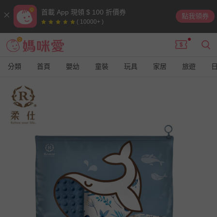
首載 App 現領 $ 100 折價券
點我領券
( 10000+ )
分類
首頁
嬰幼
童裝
玩具
家居
旅遊