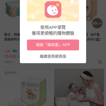
使用APP瀏覽
獲得更順暢的購物體驗
柔仕 - 特級棉柔新生兒賀禮 / 乾
柔仕 - 【Roaze 柔仕】 MIT乾
濕兩用布巾彌月禮盒 雪櫻粉
濕兩用布巾 - 纖柔款 (80片/盒)
開啟「媽咪愛」APP
94折
89折
1499
2040
$
$
1600
繼續使用網頁版
$
$
2280
已售出 2
已售出 3