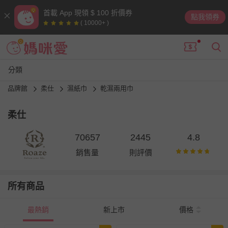
首載 App 現領 $ 100 折價券
點我領券
( 10000+ )
分類
品牌館
柔仕
濕紙巾
乾濕兩用巾
柔仕
70657
2445
4.8
銷售量
則評價
所有商品
最熱銷
新上市
價格