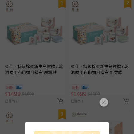
1
2
柔仕 - 特級棉柔新生兒賀禮 / 乾
柔仕 - 特級棉柔新生兒賀禮 / 乾
濕兩用布巾彌月禮盒 晨霧藍
濕兩用布巾彌月禮盒 新芽綠
94折
94折
1499
1499
$
$
1600
$
$
1600
已售出 1
已售出 1
3