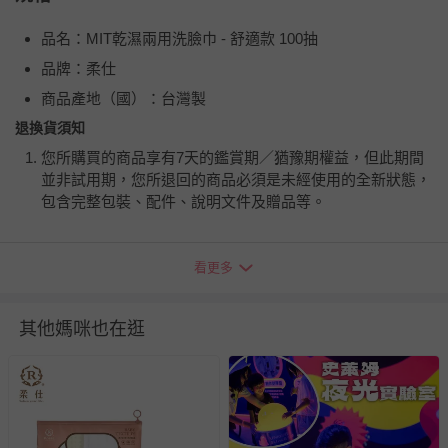
品名：MIT乾濕兩用洗臉巾 - 舒適款 100抽
品牌：柔仕
商品產地（國）：台灣製
退換貨須知
您所購買的商品享有7天的鑑賞期／猶豫期權益，但此期間
並非試用期，您所退回的商品必須是未經使用的全新狀態，
包含完整包裝、配件、說明文件及贈品等。
如需退換貨，請於收到商品7天（含例假日內提出），如為
看更多
瑕疵退換貨所產生的運費，將由媽咪愛負責處理，若非瑕疵
退貨，您可至『查詢訂單』>『已出貨』中查詢該筆訂單，
並點選『我要退貨』即可進行申請。若有相關退貨問題，請
其他媽咪也在逛
至媽咪愛
LINE@客服ID: @mamilove
我們將依序為您處理
與服務，謝謝。
針對滿件折/滿額贈…等活動，如因部份退貨，而該訂單保
留商品未達活動門檻，將以原價計算，活動贈品亦需一併退