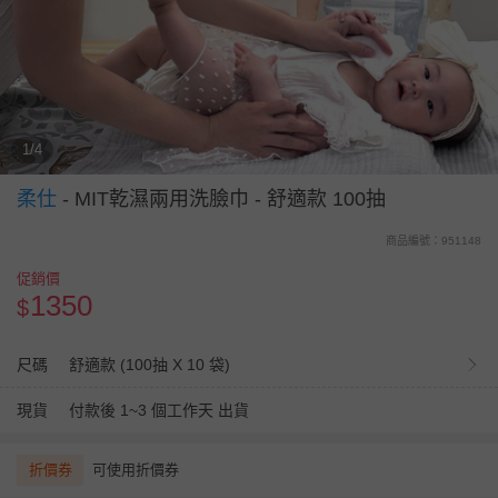
1/4
柔仕
-
MIT乾濕兩用洗臉巾 - 舒適款 100抽
商品編號：951148
促銷價
1350
$
尺碼
舒適款 (100抽 X 10 袋)
現貨
付款後 1~3 個工作天 出貨
折價券
可使用折價券