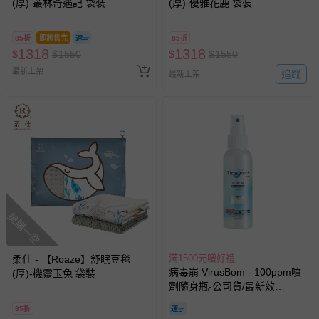
(厚)-叢林奇遇記 袋裝
(厚)-優雅花鹿 袋裝
若您對於會員帳號、商品訂購與資訊、購物流程、付款方
式、折價券與購物金的使用、退貨及商品運送方式等有疑
85折
即將售完
85折
問，你可詳見：
媽咪愛客服中心
。
1318
1318
$
$
1550
$
$
1550
預購商品：預購為海外同步代購，遇缺貨即會通知媽咪並協
最新上架
追蹤
最新上架
助取消退款事宜。
商品如因「價格、組合」等錯誤原因，導致無法安排出貨，
會主動以簡訊及mail通知訂單取消事宜，並將提供適當補
償。
搶購一空
滿1500元贈好禮
柔仕 - 【Roaze】舒眠豆毯
病毒崩 VirusBom - 100ppm噴
(厚)-機靈玉兔 袋裝
劑隨身瓶-公司貨/最新效
期-100ml
85折