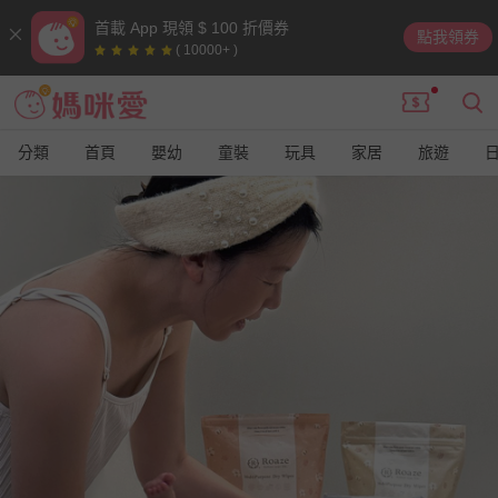
首載 App 現領 $ 100 折價券
點我領券
( 10000+ )
分類
首頁
嬰幼
童裝
玩具
家居
旅遊