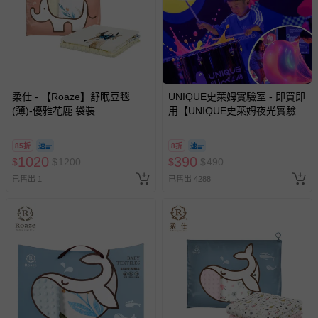
回。
部分商品依據消費者保護法的規定，不適用七天鑑賞期/猶
豫期範圍：
易於腐敗、保存期限較短或解約時即將逾期（例如生鮮
商品、食品等）。
柔仕 - 【Roaze】舒眠豆毯
UNIQUE史萊姆實驗室 - 即買即
(薄)-優雅花鹿 袋裝
客製化商品（例如客製生日書、姓名貼等）。
用【UNIQUE史萊姆夜光實驗室
@ 台北科教館 】2026/6/11-
報紙、期刊或雜誌（惟書籍如經拆封、使用，則酌收整
8/30 (電子票券，於展期現場憑
新費用）。
85折
8折
訂單編號兌換，逾期作廢) (大
1020
390
$
$
1200
$
$
490
人小孩均一價(3歲以上需購票))
經消費者拆封之影音商品或電腦軟體（例如 DVD、CD
已售出 1
已售出 4288
等）。
非以有形媒介提供之數位內容或一經提供即為完成之線
上服務，經消費者事先同意始提供（例如線上課程、遊
戲或活動點數等）。
已拆封之以下類型商品：
-個人衛生用品（例如尿布、貼身衣物、泳裝、襪子、地
墊、寢具類等）。
-新生兒親膚衣物（嬰幼兒包巾與背巾、包屁衣、學習