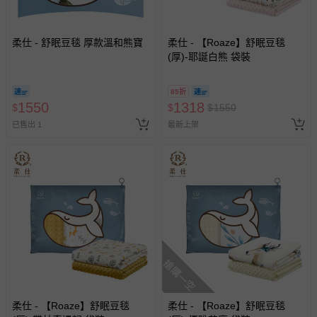
褲、紗布衣等）。
-接觸性孕哺產品（奶嘴、奶瓶、擠乳器、哺乳衣、托腹
帶束縛衣、餐搖椅等）。
柔仕 - 舒眠豆毯 厚款溫和熊寶
柔仕 - 【Roaze】舒眠豆毯
-其他原廠盒裝商品封口處已貼上「不可拆封」，或具警
(厚)-耶誕白熊 袋裝
示字句等說明貼紙、封條者。
國際航空、客運、訂房等服務。
85折
1550
1318
$
$
$
1550
相關的退換貨辦理流程，可詳見：
退換貨 & 退款問題
已售出 1
最新上架
其他常見問題：
運送服務：目前提供的運送僅限台灣本島。如您位於離島地
區，可能會無法配送，或須依據商品需加收離島運費。廠商
亦保留出貨與否的權利。離島、偏遠地區、樓層親送等加價
費用，可能會另需加收。
商品實際的配達日期，可於訂單個人資料內的查詢訂單內，
搶購一空
已出貨通知之訊息為主。
如您收到商品，請依正常流程檢查是否完好，若商品遇瑕疵
情形，您可申請更換新品或退貨，請見：
退貨的辦理流程
。
柔仕 - 【Roaze】舒眠豆毯
柔仕 - 【Roaze】舒眠豆毯