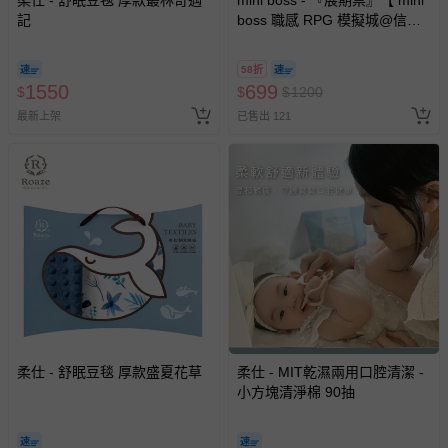
記
boss 職感 RPG 模擬城@信義
A11 】2026/7/10-8/30 (電子票
券，於展期現場憑訂單編號兌
58折
換，依現場梯次安排入場，逾
1550
699
$
$
$
1200
期作廢) (兒童票(2歲以上)贈一
最新上架
已售出 121
名陪伴成人)
柔仕 - 舒眠豆毯 厚款盛夏花草
柔仕 - MIT乾濕兩用口腔清潔 -
小方塊清淨棉 90抽