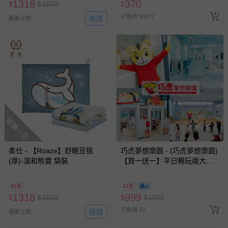
1318
370
$
$
1550
$
已售出 98977
追蹤
最新上架
搶購一空
柔仕 - 【Roaze】舒眠豆毯
巧虎夢想樂園 - (巧虎夢想樂園)
(厚)-溫和熊寶 袋裝
【買一送一】平日暢玩兩大一
小套票 (正券為電子票券現場兌
換，贈送券現場領取)-效期至
85折
62折
2026/10/16 正券逾期視同現金
1318
999
$
$
1550
$
$
1600
券使用
已售出 72
追蹤
最新上架