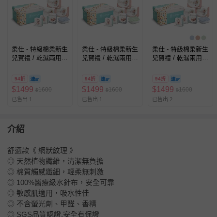
柔仕 - 特級棉柔新生
柔仕 - 特級棉柔新生
柔仕 - 特級棉柔新生
兒賀禮 / 乾濕兩用布
兒賀禮 / 乾濕兩用布
兒賀禮 / 乾濕兩用布
巾彌月禮盒 晨霧藍
巾彌月禮盒 新芽綠
巾彌月禮盒 雪櫻粉
94折
94折
94折
$
1499
$
1499
$
1499
1600
1600
1600
$
$
$
已售出 1
已售出 1
已售出 2
介紹
舒適款《 網狀紋理 》
◎ 天然植物纖維，清潔無負擔
◎ 棉質觸感纖細，輕柔無刺激
◎ 100%醫療級水針布，安全可靠
◎ 敏感肌適用，吸水性佳
◎ 不含螢光劑、甲醛、香精
◎ SGS品質認證,安全有保證