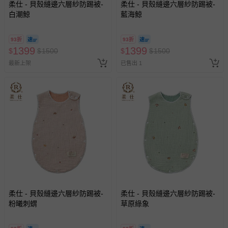
柔仕 - 貝殼縫邊六層紗防踢被-
柔仕 - 貝殼縫邊六層紗防踢被-
白潮鯨
藍海鯨
93折
93折
1399
1399
$
$
1500
$
$
1500
最新上架
已售出 1
柔仕 - 貝殼縫邊六層紗防踢被-
柔仕 - 貝殼縫邊六層紗防踢被-
粉曦刺蝟
草原綠象