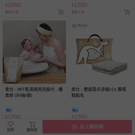
1550
1200
$
$
最新上架
最新上架
柔仕 - MIT乾濕兩用洗臉巾 - 纖
柔仕 - 雙面雲朵涼被(小) 農場
柔款 (80抽/袋)
點點名
1200
1250
$
$
最新上架
最新上架
加入購物車
追蹤
購物車