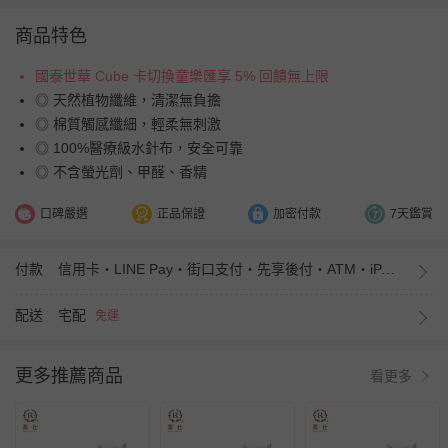
商品特色
國泰世華 Cube 卡切換童樂匯享 5% 回饋無上限
◎ 天然植物纖維，清潔無負擔
◎ 棉質觸感纖細，輕柔無刺激
◎ 100%醫療級水針布，安全可靠
◎ 不含螢光劑、甲醛、香精
口碑嚴選
正品保證
加密付款
7天鑑賞
付款
信用卡・LINE Pay・街口支付・先享後付・ATM・iPASS MONEY
配送
宅配
免運
更多推薦商品
看更多