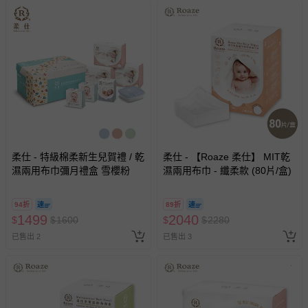
柔仕 - 特級棉柔新生兒賀禮 / 乾
柔仕 - 【Roaze 柔仕】 MIT乾
濕兩用布巾彌月禮盒 雪櫻粉
濕兩用布巾 - 纖柔款 (80片/盒)
94折
89折
1499
2040
$
$
1600
$
$
2280
已售出 2
已售出 3