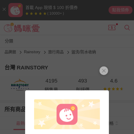
首載 App 現領 $ 100 折價券
點我領券
( 10000+ )
分類
品牌館
Rainstory
旅行用品
盥洗/防水收納
台灣 RAINSTORY
4195
493
4.6
銷售量
則評價
所有商品
最熱銷
新上市
價格