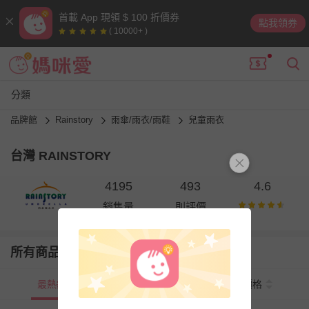
首載 App 現領 $ 100 折價券
點我領券
( 10000+ )
分類
品牌館
Rainstory
雨傘/雨衣/雨鞋
兒童雨衣
台灣 RAINSTORY
4195
493
4.6
銷售量
則評價
所有商品
最熱銷
新上市
價格