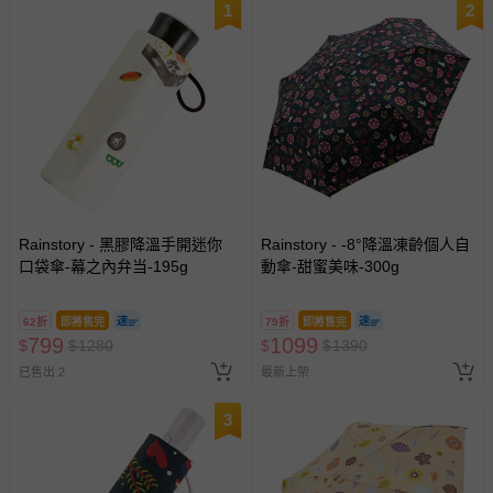
1
2
Rainstory - 黑膠降溫手開迷你
Rainstory - -8°降溫凍齡個人自
口袋傘-幕之內弁当-195g
動傘-甜蜜美味-300g
62折
即將售完
79折
即將售完
799
1099
$
$
1280
$
$
1390
已售出 2
最新上架
3