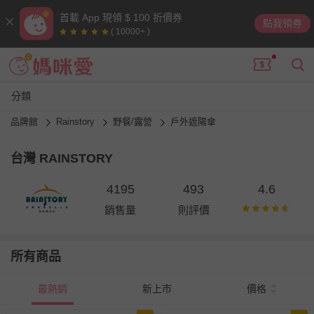
首載 App 現領 $ 100 折價券
點我領券
( 10000+ )
分類
品牌館
Rainstory
野餐/露營
戶外遮陽傘
台灣 RAINSTORY
4195
493
4.6
銷售量
則評價
所有商品
最熱銷
新上市
價格