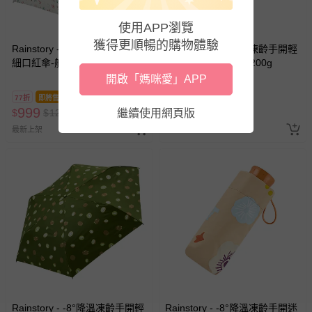
使用APP瀏覽
獲得更順暢的購物體驗
Rainstory - -8°降溫凍齡手開輕
Rainstory - -8°降溫凍齡手開輕
細口紅傘-航海情札-200g
細口紅傘-甜蜜美味-200g
開啟「媽咪愛」APP
77折
即將售完
77折
即將售完
999
999
$
$
1290
繼續使用網頁版
$
$
1290
最新上架
最新上架
Rainstory - -8°降溫凍齡手開輕
Rainstory - -8°降溫凍齡手開迷