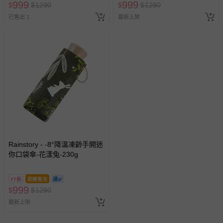
999
999
$
$
1290
$
$
1290
已售出 1
最新上架
Rainstory - -8°降溫凍齡手開迷
你口袋傘-花漾兔-230g
77折
即將售完
999
$
$
1290
最新上架