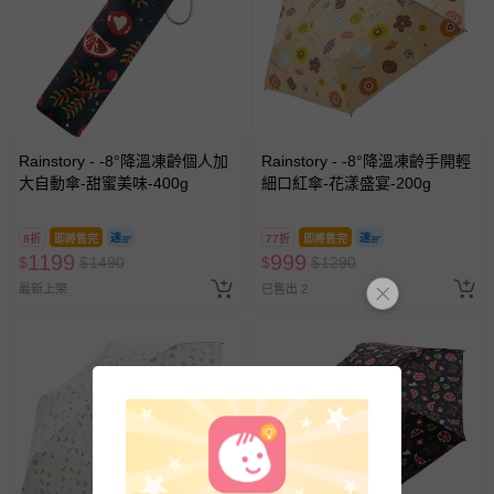
Rainstory - -8°降溫凍齡個人加
Rainstory - -8°降溫凍齡手開輕
大自動傘-甜蜜美味-400g
細口紅傘-花漾盛宴-200g
8折
即將售完
77折
即將售完
1199
999
$
$
1490
$
$
1290
最新上架
已售出 2