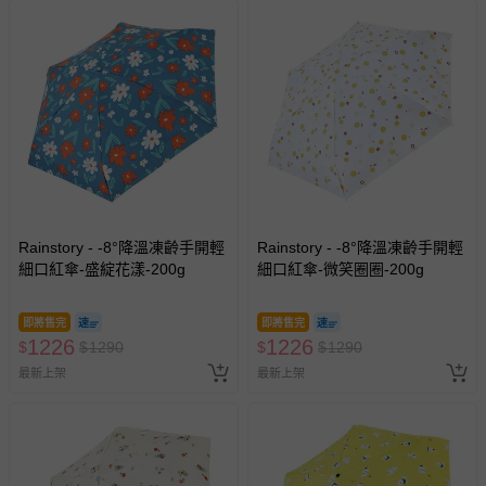
針對滿件折/滿額贈…等活動，如因部份退貨，而該訂單保
留商品未達活動門檻，將以原價計算，活動贈品亦需一併退
回。
部分商品依據消費者保護法的規定，不適用七天鑑賞期/猶
豫期範圍：
易於腐敗、保存期限較短或解約時即將逾期（例如生鮮
商品、食品等）。
客製化商品（例如客製生日書、姓名貼等）。
報紙、期刊或雜誌（惟書籍如經拆封、使用，則酌收整
Rainstory - -8°降溫凍齡手開輕
Rainstory - -8°降溫凍齡手開輕
細口紅傘-盛綻花漾-200g
新費用）。
細口紅傘-微笑圈圈-200g
經消費者拆封之影音商品或電腦軟體（例如 DVD、CD
等）。
即將售完
即將售完
1226
1226
$
$
1290
$
$
1290
非以有形媒介提供之數位內容或一經提供即為完成之線
最新上架
最新上架
上服務，經消費者事先同意始提供（例如線上課程、遊
戲或活動點數等）。
已拆封之以下類型商品：
-個人衛生用品（例如尿布、貼身衣物、泳裝、襪子、地