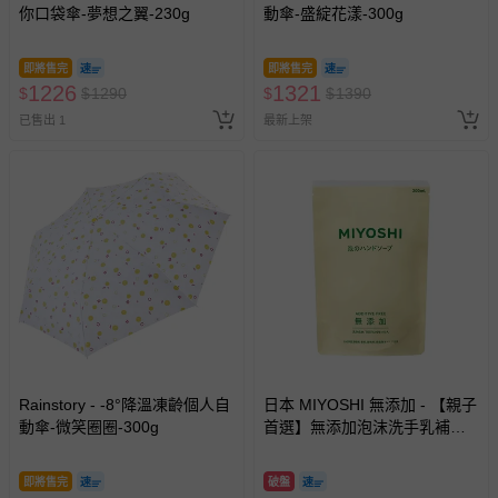
你口袋傘-夢想之翼-230g
動傘-盛綻花漾-300g
即將售完
即將售完
1226
1321
$
$
1290
$
$
1390
已售出 1
最新上架
Rainstory - -8°降溫凍齡個人自
日本 MIYOSHI 無添加 - 【親子
動傘-微笑圈圈-300g
首選】無添加泡沫洗手乳補充
包-300ml
即將售完
破盤