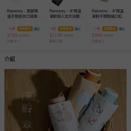
Rainstory - 黑膠降
Rainstory - -8°降溫
Rainstory - -8°降溫
溫手開迷你口袋傘-
凍齡個人加大自動
凍齡手開輕細口紅
幕之內弁当-195g
傘-甜蜜美味-400g
傘-花漾盛宴-200g
62折
即將售完
8折
即將售完
77折
即將售完
$
799
$
1199
$
999
1280
1490
1290
$
$
$
已售出 2
最新上架
已售出 2
介紹