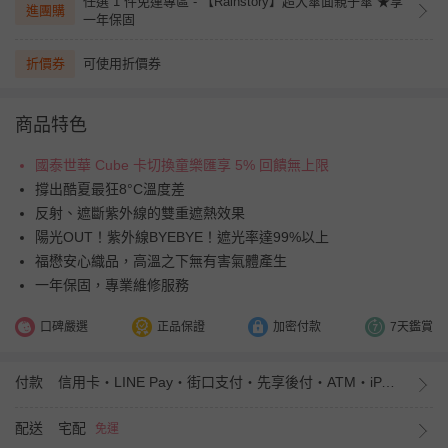
任選 1 件免運專區 - 【Rainstory】超大傘面親子傘 ★享
進團購
一年保固
折價券
可使用折價券
商品特色
國泰世華 Cube 卡切換童樂匯享 5% 回饋無上限
撐出酷夏最狂8°C溫度差
反射、遮斷紫外線的雙重遮熱效果
陽光OUT！紫外線BYEBYE！遮光率達99%以上
福懋安心織品，高溫之下無有害氣體產生
一年保固，專業維修服務
口碑嚴選
正品保證
加密付款
7天鑑賞
付款
信用卡・LINE Pay・街口支付・先享後付・ATM・iPASS MONEY
配送
宅配
免運