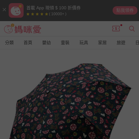
首載 App 現領 $ 100 折價券
點我領券
( 10000+ )
分類
首頁
嬰幼
童裝
玩具
家居
旅遊