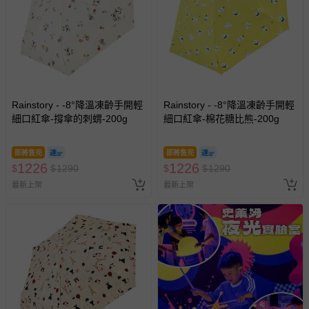
墊、寢具類等）。
-新生兒親膚衣物（嬰幼兒包巾與背巾、包屁衣、學習
褲、紗布衣等）。
-接觸性孕哺產品（奶嘴、奶瓶、擠乳器、哺乳衣、托腹
帶束縛衣、餐搖椅等）。
-其他原廠盒裝商品封口處已貼上「不可拆封」，或具警
示字句等說明貼紙、封條者。
Rainstory - -8°降溫凍齡手開輕
Rainstory - -8°降溫凍齡手開輕
國際航空、客運、訂房等服務。
細口紅傘-撐傘的刺蝟-200g
細口紅傘-棉花糖比熊-200g
相關的退換貨辦理流程，可詳見：
退換貨 & 退款問題
即將售完
即將售完
1226
1226
$
$
1290
$
$
1290
最新上架
最新上架
其他常見問題：
運送服務：目前提供的運送僅限台灣本島。如您位於離島地
區，可能會無法配送，或須依據商品需加收離島運費。廠商
亦保留出貨與否的權利。離島、偏遠地區、樓層親送等加價
費用，可能會另需加收。
商品實際的配達日期，可於訂單個人資料內的查詢訂單內，
已出貨通知之訊息為主。