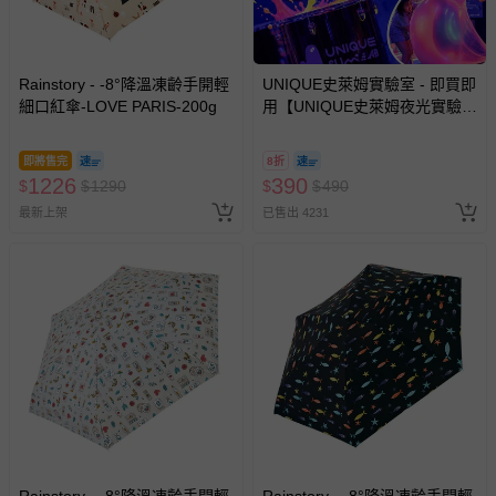
如您收到商品，請依正常流程檢查是否完好，若商品遇瑕疵
情形，您可申請更換新品或退貨，請見：
退貨的辦理流程
。
若您對於會員帳號、商品訂購與資訊、購物流程、付款方
式、折價券與購物金的使用、退貨及商品運送方式等有疑
Rainstory - -8°降溫凍齡手開輕
UNIQUE史萊姆實驗室 - 即買即
細口紅傘-LOVE PARIS-200g
用【UNIQUE史萊姆夜光實驗室
問，你可詳見：
媽咪愛客服中心
。
@ 台北科教館 】2026/6/11-
預購商品：預購為海外同步代購，遇缺貨即會通知媽咪並協
8/30 (電子票券，於展期現場憑
即將售完
8折
助取消退款事宜。
訂單編號兌換，逾期作廢) (大
1226
390
$
$
1290
$
$
490
人小孩均一價(3歲以上需購票))
商品如因「價格、組合」等錯誤原因，導致無法安排出貨，
最新上架
已售出 4231
會主動以簡訊及mail通知訂單取消事宜，並將提供適當補
償。
Rainstory - -8°降溫凍齡手開輕
Rainstory - -8°降溫凍齡手開輕