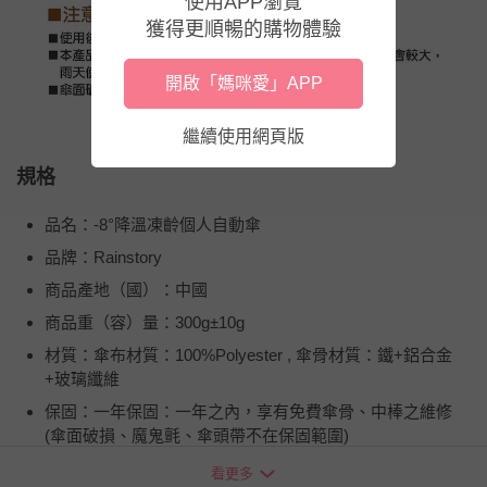
使用APP瀏覽
獲得更順暢的購物體驗
開啟「媽咪愛」APP
繼續使用網頁版
規格
品名：-8°降溫凍齡個人自動傘
品牌：Rainstory
商品產地（國）：中國
商品重（容）量：300g±10g
材質：傘布材質：100%Polyester , 傘骨材質：鐵+鋁合金
+玻璃纖維
保固：一年保固：一年之內，享有免費傘骨、中棒之維修
(傘面破損、魔鬼氈、傘頭帶不在保固範圍)
詳細尺寸：280mm * 50mm * 50mm
看更多