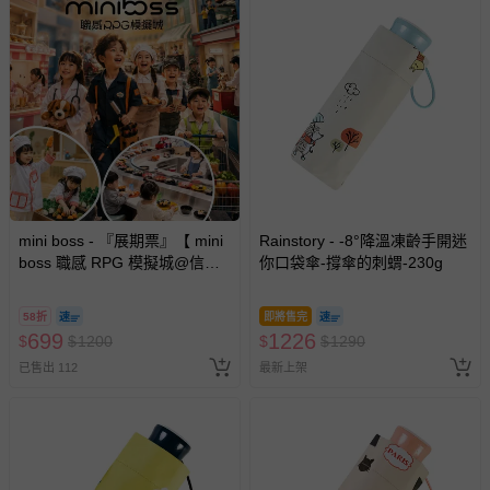
mini boss - 『展期票』【 mini
Rainstory - -8°降溫凍齡手開迷
boss 職感 RPG 模擬城@信義
你口袋傘-撐傘的刺蝟-230g
A11 】2026/7/10-8/30 (電子票
券，於展期現場憑訂單編號兌
58折
即將售完
換，依現場梯次安排入場，逾
699
1226
$
$
1200
$
$
1290
期作廢) (兒童票(2歲以上)贈一
已售出 112
最新上架
名陪伴成人)