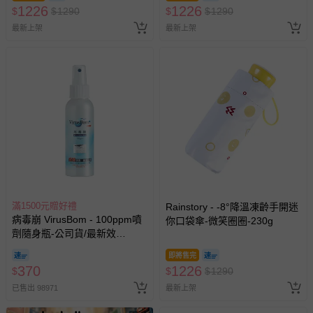
1226
1226
$
$
1290
$
$
1290
最新上架
最新上架
滿1500元贈好禮
Rainstory - -8°降溫凍齡手開迷
病毒崩 VirusBom - 100ppm噴
你口袋傘-微笑圈圈-230g
劑隨身瓶-公司貨/最新效
期-100ml
即將售完
370
1226
$
$
$
1290
已售出 98971
最新上架