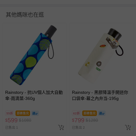
注意事項：1．雨天使用後，請務必放置於陰暗處晾乾，以
防金屬氧化。 2．本產品為機能性商品，請盡量避免在大雨
其他媽咪也在逛
或颱風天使用。
使用方式：使用前，先輕輕地晃動雨傘，使其傘布較為鬆
開，再行展開雨傘。
商品運送限制：出貨地限台灣本島
退換貨須知
您所購買的商品享有7天的鑑賞期／猶豫期權益，但此期間
並非試用期，您所退回的商品必須是未經使用的全新狀態，
包含完整包裝、配件、說明文件及贈品等。
如需退換貨，請於收到商品7天（含例假日內提出），如為
Rainstory - 抗UV個人加大自動
Rainstory - 黑膠降溫手開迷你
瑕疵退換貨所產生的運費，將由媽咪愛負責處理，若非瑕疵
傘-雨滴葉-360g
口袋傘-幕之內弁当-195g
退貨，您可至『查詢訂單』>『已出貨』中查詢該筆訂單，
並點選『我要退貨』即可進行申請。若有相關退貨問題，請
55折
即將售完
62折
即將售完
至媽咪愛
LINE@客服ID: @mamilove
我們將依序為您處理
599
799
$
$
1080
$
$
1280
與服務，謝謝。
已售出 1
已售出 2