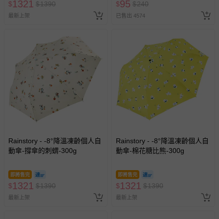
1321
95
$
$
1390
$
$
240
最新上架
已售出 4574
Rainstory - -8°降溫凍齡個人自
Rainstory - -8°降溫凍齡個人自
動傘-撐傘的刺蝟-300g
動傘-棉花糖比熊-300g
即將售完
即將售完
1321
1321
$
$
1390
$
$
1390
最新上架
最新上架