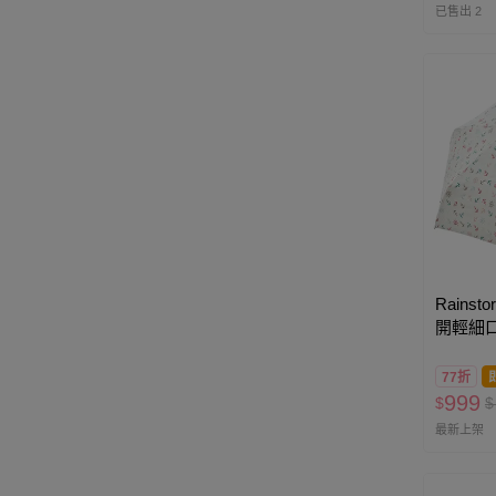
已售出 2
Rainst
開輕細
札-200g
77折
999
$
$
最新上架