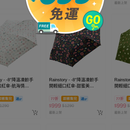
最新上架
最新上架
ory - -8°降溫凍齡手
Rainstory - -8°降溫凍齡手
Rainst
口紅傘-航海情
開輕細口紅傘-甜蜜美
開輕細口
味-200g
即將售完
77折
即將售完
77折
999
999
1290
$
$
1290
$
$
最新上架
最新上架