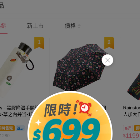
品
熱銷
新上市
價格
1
2
tory - 黑膠降溫手開迷
Rainstory - -8°降溫凍齡個
Rainst
-幕之內弁当-195g
人自動傘-甜蜜美味-300g
人加大
味-400g
即將售完
79折
即將售完
8折
即
1099
1199
1280
$
$
1390
$