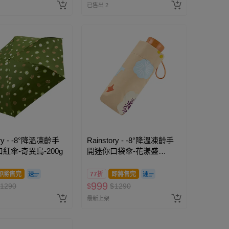
已售出 2
ory - -8°降溫凍齡手
Rainstory - -8°降溫凍齡手
紅傘-奇異鳥-200g
開迷你口袋傘-花漾盛
宴-230g
即將售完
77折
即將售完
999
1290
$
$
1290
最新上架