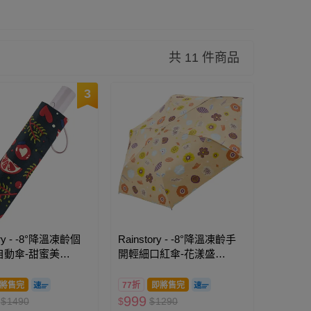
共 11 件商品
3
ory - -8°降溫凍齡個
Rainstory - -8°降溫凍齡手
自動傘-甜蜜美
開輕細口紅傘-花漾盛
宴-200g
將售完
77折
即將售完
999
$
1490
$
$
1290