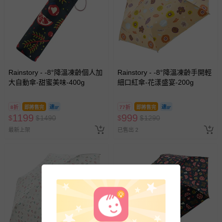
Rainstory - -8°降溫凍齡個人加
Rainstory - -8°降溫凍齡手開輕
大自動傘-甜蜜美味-400g
細口紅傘-花漾盛宴-200g
8折
即將售完
77折
即將售完
1199
999
$
$
1490
$
$
1290
最新上架
已售出 2