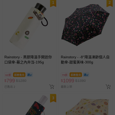
1
2
Rainstory - 黑膠降溫手開迷你
Rainstory - -8°降溫凍齡個人自
口袋傘-幕之內弁当-195g
動傘-甜蜜美味-300g
62折
即將售完
79折
即將售完
799
1099
$
$
1280
$
$
1390
已售出 2
最新上架
3