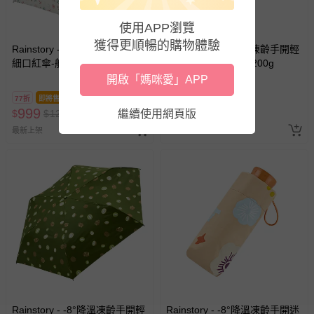
使用APP瀏覽
獲得更順暢的購物體驗
Rainstory - -8°降溫凍齡手開輕
Rainstory - -8°降溫凍齡手開輕
細口紅傘-航海情札-200g
細口紅傘-甜蜜美味-200g
開啟「媽咪愛」APP
77折
即將售完
77折
即將售完
999
999
$
$
1290
繼續使用網頁版
$
$
1290
最新上架
最新上架
Rainstory - -8°降溫凍齡手開輕
Rainstory - -8°降溫凍齡手開迷