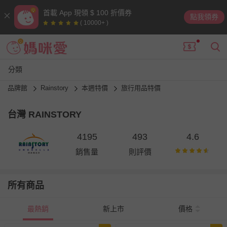
首載 App 現領 $ 100 折價券
點我領券
( 10000+ )
分類
品牌館
Rainstory
本週特價
旅行用品特價
台灣 RAINSTORY
4195
493
4.6
銷售量
則評價
所有商品
最熱銷
新上市
價格