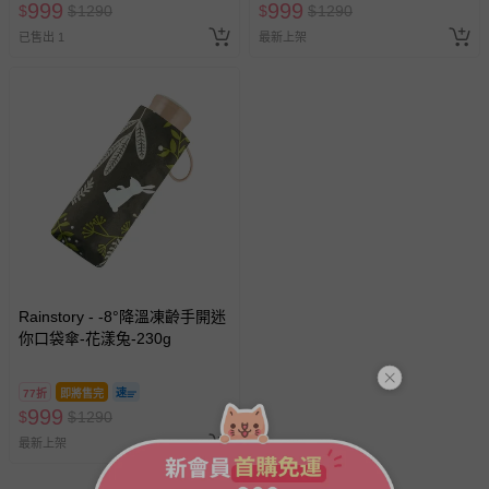
999
999
$
$
1290
$
$
1290
已售出 1
最新上架
Rainstory - -8°降溫凍齡手開迷
你口袋傘-花漾兔-230g
77折
即將售完
999
$
$
1290
最新上架