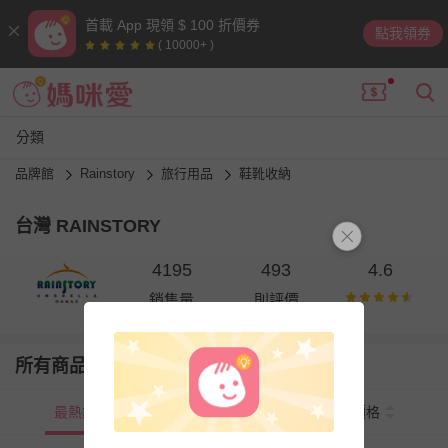
首載 App 現領 $ 100 折價券
點我領券
( 10000+ )
分類
品牌館
Rainstory
旅行用品
鞋靴收納
台灣 RAINSTORY
4195
493
4.6
銷售量
則評價
所有商品
最熱銷
新上市
價格