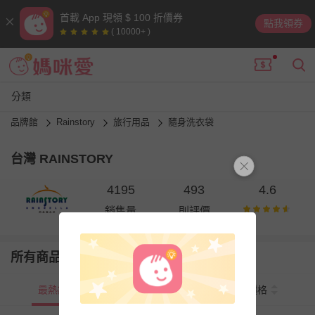
首載 App 現領 $ 100 折價券
點我領券
( 10000+ )
分類
品牌館
Rainstory
旅行用品
隨身洗衣袋
台灣 RAINSTORY
4195
493
4.6
銷售量
則評價
所有商品
最熱銷
新上市
價格