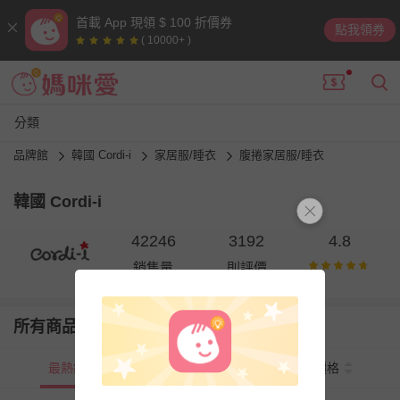
首載 App 現領 $ 100 折價券
點我領券
( 10000+ )
分類
品牌館
韓國 Cordi-i
家居服/睡衣
腹捲家居服/睡衣
韓國 Cordi-i
42246
3192
4.8
銷售量
則評價
所有商品
最熱銷
新上市
價格