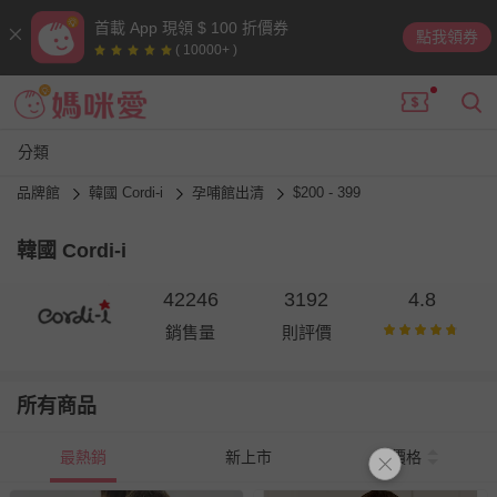
首載 App 現領 $ 100 折價券
點我領券
( 10000+ )
分類
品牌館
韓國 Cordi-i
孕哺館出清
$200 - 399
韓國 Cordi-i
42246
3192
4.8
銷售量
則評價
所有商品
最熱銷
新上市
價格