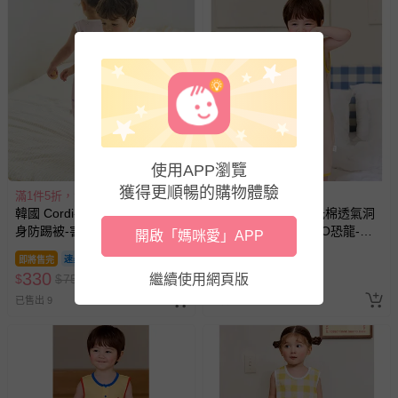
使用APP瀏覽
獲得更順暢的購物體驗
滿1件5折，滿2件4折
滿1件5折，滿2件4折
韓國 Cordi-i - 透氣網眼洞洞連
韓國 Cordi-i - 無螢光棉透氣洞
身防踢被-害羞貓咪-淡水藍
洞連身防踢被-HELLO恐龍-卡
開啟「媽咪愛」APP
其
即將售完
即將售完
330
330
$
$
759
繼續使用網頁版
$
$
759
已售出 9
已售出 19