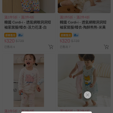
滿1件5折，滿2件4折
滿1件5折，滿2件4折
韓國 Cordi-i - 透氣網眼洞洞短
韓國 Cordi-i - 透氣網眼洞洞短
袖家居服/睡衣-活力花漾-白
袖家居服/睡衣-陶醉熊熊-米黃
即將售完
即將售完
320
320
$
$
739
$
$
739
已售出 6
已售出 7
滿1件5折，滿2件4折
滿1件5折，滿2件4折