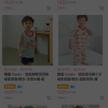
320
320
$
$
739
$
$
739
已售出 1
已售出 7
滿1件5折，滿2件4折
滿1件5折，滿2件4折
韓國 Cordi-i - 透氣網眼洞洞無
韓國 Cordi-i - 透氣提花棉七分
袖家居服/睡衣-浮潛水獺-藍
袖家居服/睡衣-甜點狗狗-膚
即將售完
即將售完
320
325
$
$
739
$
$
749
已售出 6
已售出 7