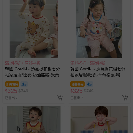
滿1件5折，滿2件4折
滿1件5折，滿2件4折
韓國 Cordi-i - 透氣提花棉七分
韓國 Cordi-i - 透氣提花棉七分
袖家居服/睡衣-奶油熊熊-米黃
袖家居服/睡衣-草莓松鼠-粉
即將售完
即將售完
325
325
$
$
749
$
$
749
已售出 7
已售出 7