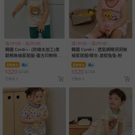
滿1件5折，滿2件4折
滿1件5折，滿2件4折
韓國 Cordi-i - (防縮水加工)柔
韓國 Cordi-i - 透氣網眼洞洞無
韌棉無袖家居服-復古印刷棕熊-
袖家居服/睡衣-渡假兔兔-粉
米膚X綠
即將售完
即將售完
320
320
$
$
739
$
$
739
已售出 3
已售出 4