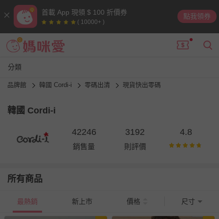
首載 App 現領 $ 100 折價券
點我領券
( 10000+ )
分類
品牌館
韓國 Cordi-i
零碼出清
現貨快出零碼
韓國 Cordi-i
42246
3192
4.8
銷售量
則評價
所有商品
最熱銷
新上市
價格
尺寸