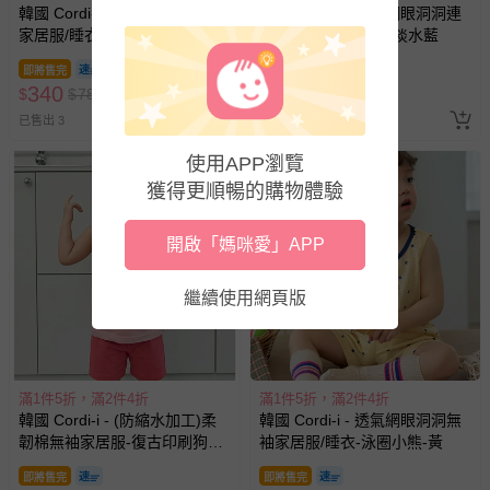
韓國 Cordi-i - 輕柔棉彈性長袖
韓國 Cordi-i - 透氣網眼洞洞連
家居服/睡衣-貪睡粉紅豬-白
身防踢被-害羞貓咪-淡水藍
即將售完
即將售完
340
330
$
$
780
$
$
759
已售出 3
已售出 9
使用APP瀏覽
獲得更順暢的購物體驗
開啟「媽咪愛」APP
繼續使用網頁版
滿1件5折，滿2件4折
滿1件5折，滿2件4折
韓國 Cordi-i - (防縮水加工)柔
韓國 Cordi-i - 透氣網眼洞洞無
韌棉無袖家居服-復古印刷狗狗-
袖家居服/睡衣-泳圈小熊-黃
粉X紅
即將售完
即將售完