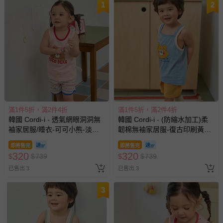
1
2
滿1件5折，滿2件4折
滿1件5折，滿2件4折
韓國 Cordi-i - 透氣網眼洞洞無
韓國 Cordi-i - (防縮水加工)柔
袖家居服/睡衣-可可小熊-淡粉
韌棉無袖家居服-復古印刷黃熊-
膚
藍X芥黃
即將售完
即將售完
320
320
$
$
739
$
$
739
已售出 3
已售出 3
3