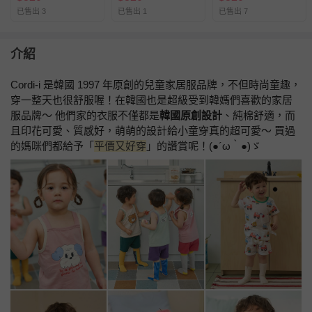
已售出 3
已售出 1
已售出 7
介紹
Cordi-i 是韓國 1997 年原創的兒童家居服品牌，不但時尚童趣，
穿一整天也很舒服喔！在韓國也是超級受到韓媽們喜歡的家居
服品牌～ 他們家的衣服不僅都是
韓國原創設計
、純棉舒適，而
且印花可愛、質感好，萌萌的設計給小童穿真的超可愛～ 買過
的媽咪們都給予「
平價又好穿
」的讚賞呢！(●´ω｀●)ゞ