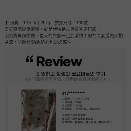
⬆ 男寶｜107cm｜20kg｜試穿尺寸：130號
天氣突然變得很熱，於是趕快跑去買夏季家居服⋯⋯
因為寶貝超怕熱，夏天的衣服一定要涼快！但在冷氣房內又怕
著涼，防踢被/防踢背心也是必備～