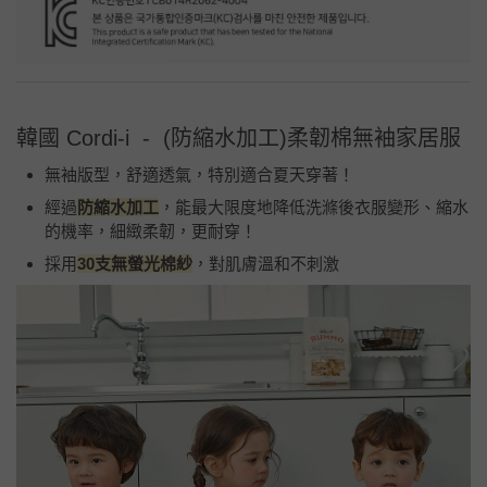
韓國 Cordi-i - (防縮水加工)柔韌棉無袖家居服
無袖版型，舒適透氣，特別適合夏天穿著！
經過
防縮水加工
，能最大限度地降低洗滌後衣服變形、縮水
的機率，細緻柔韌，更耐穿！
採用
30支無螢光棉紗
，對肌膚溫和不刺激