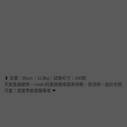
⬆ 女寶｜85cm｜11.8kg｜試穿尺寸：100號
天氣急遽變熱，cordi-i的家居服穿起來很輕、很涼快，設計也很
可愛！是夏季家居服專家 ❤