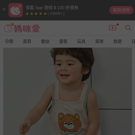
首載 App 現領 $ 100 折價券
點我領券
( 10000+ )
分類
首頁
嬰幼
童裝
玩具
家居
旅遊
9
9
9