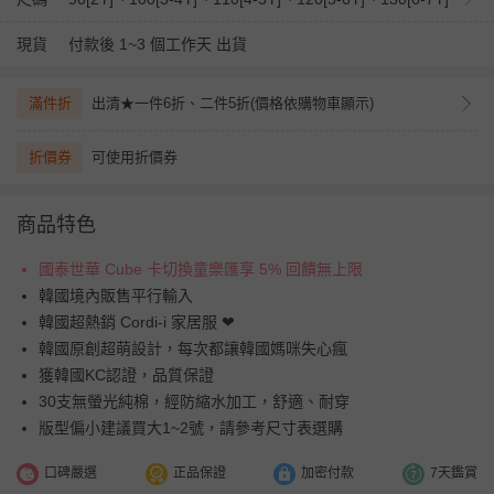
現貨
付款後 1~3 個工作天 出貨
滿件折
出清★一件6折、二件5折(價格依購物車顯示)
折價券
可使用折價券
商品特色
國泰世華 Cube 卡切換童樂匯享 5% 回饋無上限
韓國境內販售平行輸入
韓國超熱銷 Cordi-i 家居服 ❤︎
韓國原創超萌設計，每次都讓韓國媽咪失心瘋
獲韓國KC認證，品質保證
30支無螢光純棉，經防縮水加工，舒適、耐穿
版型偏小建議買大1~2號，請參考尺寸表選購
口碑嚴選
正品保證
加密付款
7天鑑賞