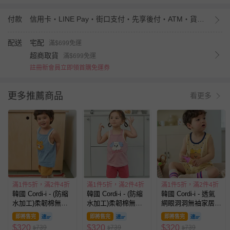
付款
信用卡・LINE Pay・街口支付・先享後付・ATM・貨到付款・iPASS MONEY
配送
宅配
滿$699免運
超商取貨
滿$699免運
註冊新會員立即領首購免運券
更多推薦商品
看更多
滿1件5折，滿2件4折
滿1件5折，滿2件4折
滿1件5折，滿2件4折
韓國 Cordi-i - (防縮
韓國 Cordi-i - (防縮
韓國 Cordi-i - 透氣
水加工)柔韌棉無袖
水加工)柔韌棉無袖
網眼洞洞無袖家居
家居服-復古印刷黃
家居服-復古印刷狗
服/睡衣-泳圈小熊-黃
即將售完
即將售完
即將售完
熊-藍X芥黃
狗-粉X紅
$
320
$
320
$
320
739
739
739
$
$
$