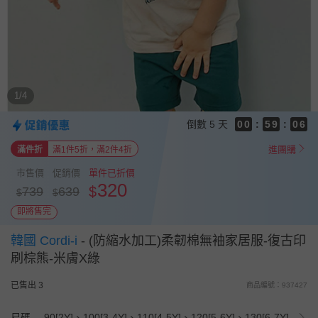
8
8
8
7
7
7
6
6
6
9
5
5
5
8
4
4
9
4
7
3
3
8
3
6
1/4
2
2
7
2
5
1
1
6
1
4
倒數
5 天
0
0
:
5
9
:
0
3
4
8
2
進團購
滿件折
滿1件5折，滿2件4折
3
7
1
2
6
0
市售價
促銷價
單件已折價
1
5
320
$
739
639
$
$
0
4
3
即將售完
2
1
韓國 Cordi-i
-
(防縮水加工)柔韌棉無袖家居服-復古印
0
刷棕熊-米膚X綠
已售出 3
商品編號：937427
尺碼
90[2Y]、100[3-4Y]、110[4-5Y]、120[5-6Y]、130[6-7Y]