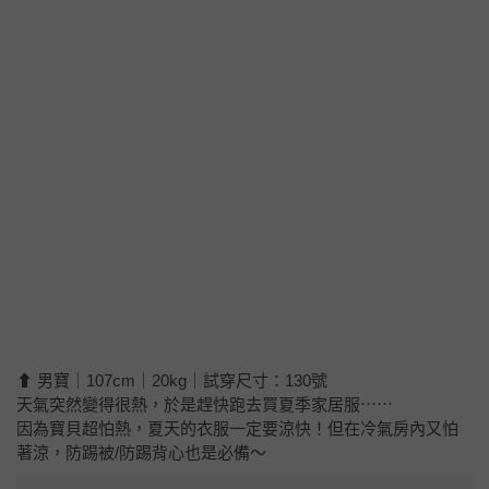
⬆ 男寶｜107cm｜20kg｜試穿尺寸：130號
天氣突然變得很熱，於是趕快跑去買夏季家居服⋯⋯
因為寶貝超怕熱，夏天的衣服一定要涼快！但在冷氣房內又怕
著涼，防踢被/防踢背心也是必備～