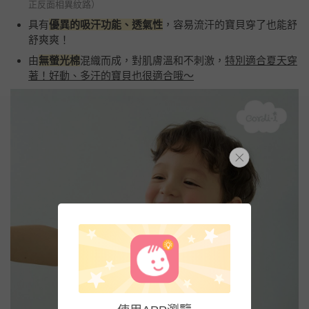
正反面相異紋路）
具有
優異的吸汗功能、透氣性
，容易流汗的寶貝穿了也能舒
舒爽爽！
由
無螢光棉
混織而成，對肌膚溫和不刺激，
特別適合夏天穿
著！好動、多汗的寶貝也很適合哦～