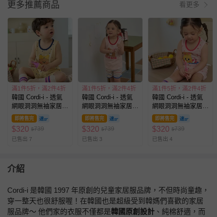
更多推薦商品
看更多
滿1件5折，滿2件4折
滿1件5折，滿2件4折
滿1件5折，滿2件4折
韓國 Cordi-i - 透氣
韓國 Cordi-i - 透氣
韓國 Cordi-i - 透氣
網眼洞洞無袖家居
網眼洞洞無袖家居
網眼洞洞無袖家居
服/睡衣-泳圈小熊-黃
服/睡衣-可可小熊-淡
服/睡衣-渡假兔兔-粉
即將售完
即將售完
即將售完
粉膚
$
320
$
320
$
320
739
739
739
$
$
$
已售出 7
已售出 3
已售出 4
介紹
Cordi-i 是韓國 1997 年原創的兒童家居服品牌，不但時尚童趣，
穿一整天也很舒服喔！在韓國也是超級受到韓媽們喜歡的家居
服品牌～ 他們家的衣服不僅都是
韓國原創設計
、純棉舒適，而