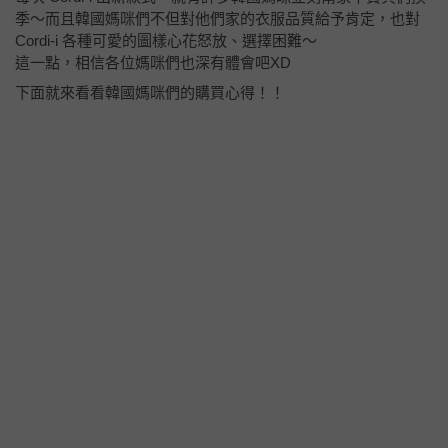
季～而且韓國媽咪們不但對他們家的衣服品質給予肯定，也對
Cordi-i 各種可愛的圖樣心花怒放、選擇困難～
這一點，相信各位媽咪們也深有體會吧XD
下面就來看看韓國媽咪們的購買心得！！