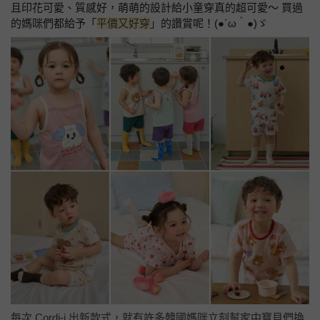
且印花可愛、質感好，萌萌的設計給小童穿真的超可愛～ 買過
的媽咪們都給予「
平價又好穿
」的讚賞呢！(●´ω｀●)ゞ
每次 Cordi-i 出新款式，就有許多韓國媽咪立刻幫家中寶貝們換