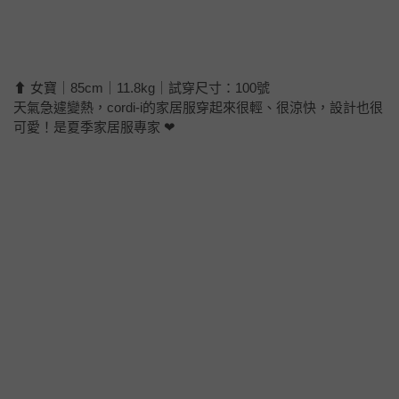
⬆ 女寶｜85cm｜11.8kg｜試穿尺寸：100號
天氣急遽變熱，cordi-i的家居服穿起來很輕、很涼快，設計也很
可愛！是夏季家居服專家 ❤