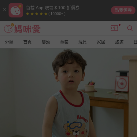
首載 App 現領 $ 100 折價券
點我領券
( 10000+ )
分類
首頁
嬰幼
童裝
玩具
家居
旅遊
9