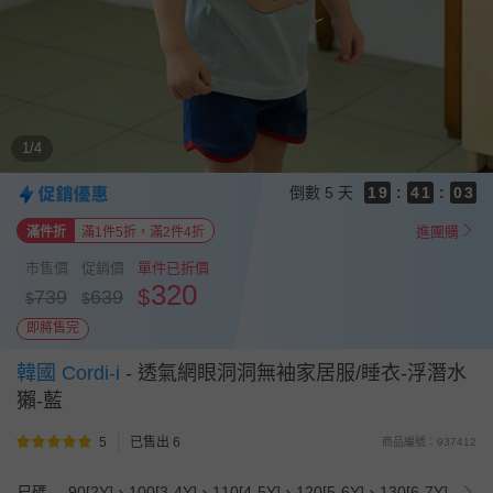
9
9
9
8
8
8
8
7
7
7
7
6
6
6
9
6
5
5
5
8
5
4
4
4
7
4
3
3
1/4
3
6
3
2
2
2
5
2
1
1
倒數
5 天
1
9
:
4
1
:
0
0
0
8
3
0
進團購
滿件折
滿1件5折，滿2件4折
7
2
6
1
市售價
促銷價
單件已折價
5
0
320
$
739
639
$
$
4
3
即將售完
2
1
韓國 Cordi-i
-
透氣網眼洞洞無袖家居服/睡衣-浮潛水
0
獺-藍
5
已售出 6
商品編號：937412
尺碼
90[2Y]、100[3-4Y]、110[4-5Y]、120[5-6Y]、130[6-7Y]