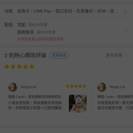
付款
信用卡・LINE Pay・街口支付・先享後付・ATM・貨到付款・iPASS MONEY
配送
宅配
滿$699免運
超商取貨
滿$699免運
註冊新會員立即領首購免運券
2 則熱心媽咪評論
更多評價
真實承諾
Yenyu Lin
Yenyu Lin
韓國 Cordi-i - 透氣網眼洞洞無袖家居服/
韓國 Cordi-i - 透氣
睡衣-可可小熊-淡粉膚
睡衣-泳圈小熊-黃
小朋友很怕熱，買來當睡衣穿很剛
材質透氣好穿～夏天穿
好！材質透氣又舒服～已經回購第二
樣式也都很可愛，已回
次了！