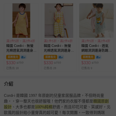
滿1件5折，滿2件4折
滿1件5折，滿2件4折
滿1件5折，滿2件4折
韓國 Cordi-i - 無螢
韓國 Cordi-i - 無螢
韓國 Cordi-i - 透氣
光棉透氣洞洞連身防
光棉透氣洞洞連身防
網眼洞洞連身防踢
踢被-HELLO小鴨-黃
踢被-泰迪鴨鴨-黃
被-害羞貓咪-淡水藍
即將售完
即將售完
即將售完
$
330
$
330
$
330
759
759
759
$
$
$
已售出 18
已售出 28
已售出 9
介紹
Cordi-i 是韓國 1997 年原創的兒童家居服品牌，不但時尚童
趣，，穿一整天也很舒服哦！他們家的衣服不僅都是
韓國原創
設計
、大多也都是
100%純棉
舒適，而且印花可愛、質感好，北
歐風的設計給小童穿真的超可愛！每次開團，一致得到媽咪