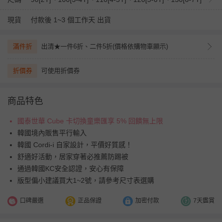
現貨
付款後 1~3 個工作天 出貨
滿件折
出清★一件6折、二件5折(價格依購物車顯示)
折價券
可使用折價券
商品特色
國泰世華 Cube 卡切換童樂匯享 5% 回饋無上限
韓國境內販售平行輸入
韓國 Cordi-i 自家設計，平價好質感！
舒適好活動，居家穿著必推薦防踢被
通過韓國KC安全認證，安心有保障
版型偏小建議買大1~2號，請參考尺寸表選購
口碑嚴選
正品保證
加密付款
7天鑑賞