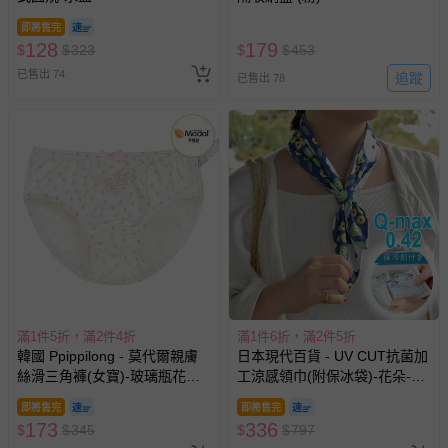
墊、寢具類等）。
-新生兒親膚衣物（嬰幼兒包巾與背巾、包屁衣、學習
即將售完
128
179
$
$
323
$
$
453
褲、紗布衣等）。
-接觸性孕哺產品（奶嘴、奶瓶、擠乳器、哺乳衣、托腹
已售出 74
追蹤
已售出 78
帶束縛衣、餐搖椅等）。
-其他原廠盒裝商品封口處已貼上「不可拆封」，或具警
示字句等說明貼紙、封條者。
國際航空、客運、訂房等服務。
相關的退換貨辦理流程，可詳見：
退換貨 & 退款問題
其他常見問題：
運送服務：目前提供的運送僅限台灣本島。如您位於離島地
區，可能會無法配送，或須依據商品需加收離島運費。廠商
滿1件5折，滿2件4折
滿1件6折，滿2件5折
亦保留出貨與否的權利。離島、偏遠地區、樓層親送等加價
韓國 Ppippilong - 莫代爾親膚
日本現代百貨 - UV CUT抗菌加
費用，可能會另需加收。
絲滑三角褲(女寶)-玻璃瓶花朵-
工涼感領巾(附保冰袋)-花朵-海
米
軍藍
商品實際的配達日期，可於訂單個人資料內的查詢訂單內，
即將售完
即將售完
已出貨通知之訊息為主。
173
336
$
$
345
$
$
797