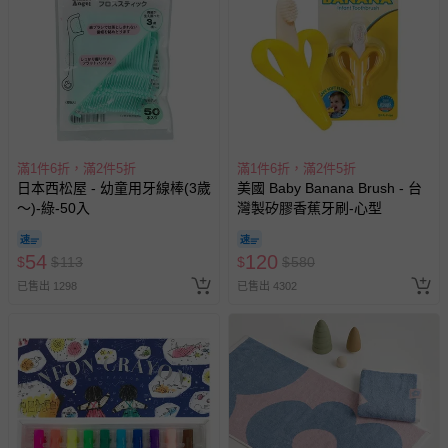
滿1件6折，滿2件5折
滿1件6折，滿2件5折
日本西松屋 - 幼童用牙線棒(3歲
美國 Baby Banana Brush - 台
～)-綠-50入
灣製矽膠香蕉牙刷-心型
54
120
$
$
113
$
$
580
已售出 1298
已售出 4302
貼心小提醒
-
本商品在拍攝時力求忠實呈現，但因為氣候、光線亮度，以及
每台電腦、手機或平板螢幕亮度及解析度不同，與實際成品還
是會有些差異唷，請媽咪包容。
-
提醒媽咪七天猶豫期並非七天試用期喔
~
媽咪如欲退換貨，所