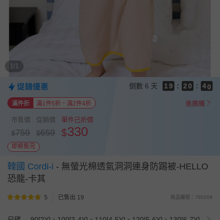
9
8
8
9
7
7
8
6
9
6
7
5
8
5
6
4
7
4
5
3
6
1/1
3
4
2
5
9
2
3
1
4
8
倒數
6 天
1
9
:
2
0
:
3
7
0
8
1
2
6
進團購
滿件折
滿1件5折，滿2件4折
7
0
1
5
6
0
4
市售價
促銷價
單件已折價
5
3
330
$
759
659
$
$
4
2
3
1
即將售完
2
0
1
韓國 Cordi-i
-
無螢光棉透氣洞洞連身防踢被-HELLO
0
恐龍-卡其
5
已售出 19
商品編號：795209
尺碼
90[2Y]、100[3-4Y]、110[4-5Y]、120[5-6Y]、130[6-7Y]