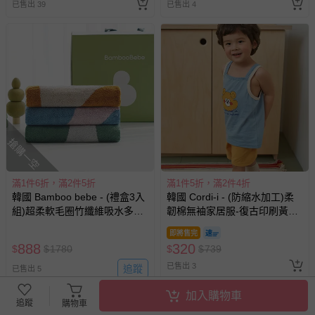
已售出 39
已售出 4
如您收到商品，請依正常流程檢查是否完好，若商品遇瑕疵
情形，您可申請更換新品或退貨，請見：
退貨的辦理流程
。
若您對於會員帳號、商品訂購與資訊、購物流程、付款方
式、折價券與購物金的使用、退貨及商品運送方式等有疑
問，你可詳見：
媽咪愛客服中心
。
預購商品：預購為海外同步代購，遇缺貨即會通知媽咪並協
助取消退款事宜。
商品如因「價格、組合」等錯誤原因，導致無法安排出貨，
搶購一空
會主動以簡訊及mail通知訂單取消事宜，並將提供適當補
償。
滿1件6折，滿2件5折
滿1件5折，滿2件4折
韓國 Bamboo bebe - (禮盒3入
韓國 Cordi-i - (防縮水加工)柔
組)超柔軟毛圈竹纖維吸水多用
韌棉無袖家居服-復古印刷黃熊-
途大毛巾-幾何圖案 (45x90cm)
藍X芥黃
即將售完
888
320
$
$
1780
$
$
739
已售出 3
追蹤
已售出 5
加入購物車
追蹤
購物車