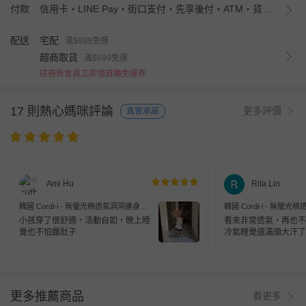
付款
信用卡・LINE Pay・街口支付・先享後付・ATM・貨到付款・iPASS MONEY
配送
宅配
滿$699免運
超商取貨
滿$699免運
註冊新會員立即領首購免運券
17 則熱心媽咪評論
更多評價
真實承諾
Ami Hu
Rita Lin
韓國 Cordi-i - 無螢光棉透氣洞洞連身防
韓國 Cordi-i - 無螢
踢被-綠衣小狗-湖綠X紅
踢被-綠衣小狗-湖綠X紅
小孩穿了很舒適，活動自如，晚上睡
看來非常透氣，再也不
覺也不怕露肚子
冷氣睡覺還滿頭大汗了
更多推薦商品
看更多