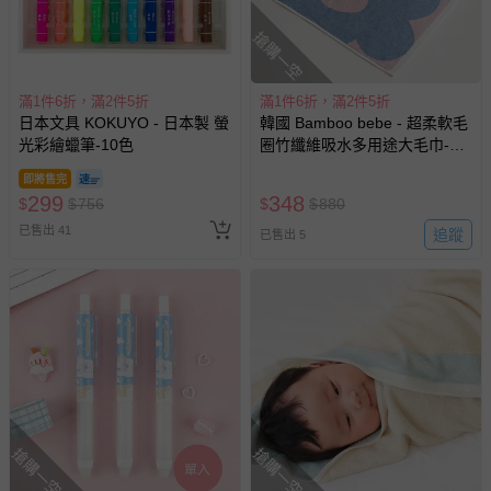
退回的商品必須是全新的狀態、並且完整包裝。
搶購一空
-
媽咪請特別注意欲換貨商品必須保持商品本體、附件、內外包
裝、配件贈品、原廠包裝及所有隨附文件或資料的完整性，切
勿缺漏任何配件或損毀原廠外盒。
滿1件6折，滿2件5折
滿1件6折，滿2件5折
-
媽咪請以寄送商品給您時所使用的外包裝紙箱或包裝袋，在上
日本文具 KOKUYO - 日本製 螢
韓國 Bamboo bebe - 超柔軟毛
面黏貼退換貨說明紙張或書寫退換貨文字，原封包裝後交付給
光彩繪蠟筆-10色
圈竹纖維吸水多用途大毛巾-幾
宅配公司；切勿直接於原廠包裝上黏貼或書寫任何文字喔
~
何花朵-藍X粉 (45x90cm)
即將售完
退換貨須知
299
348
$
$
756
$
$
880
您所購買的商品享有7天的鑑賞期／猶豫期權益，但此期間
已售出 41
追蹤
已售出 5
並非試用期，您所退回的商品必須是未經使用的全新狀態，
包含完整包裝、配件、說明文件及贈品等。
如需退換貨，請於收到商品7天（含例假日內提出），如為
瑕疵退換貨所產生的運費，將由媽咪愛負責處理，若非瑕疵
退貨，您可至『查詢訂單』>『已出貨』中查詢該筆訂單，
並點選『我要退貨』即可進行申請。若有相關退貨問題，請
至媽咪愛
LINE@客服ID: @mamilove
我們將依序為您處理
與服務，謝謝。
搶購一空
搶購一空