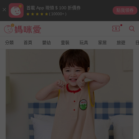
首載 App 現領 $ 100 折價券
點我領券
( 10000+ )
分類
首頁
嬰幼
童裝
玩具
家居
旅遊
9