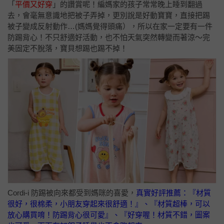
「
平價又好穿
」的讚賞呢！編媽家的孩子常常晚上睡到翻過
去，會毫無意識地把被子弄掉，更別說是好動寶寶，直接把踢
被子變成反射動作…(媽媽覺得頭痛），所以在家一定要有一件
防踢背心！不只舒適好活動，也不怕天氣突然轉變而著涼～完
美固定不脫落，寶貝想踢也踢不掉！
Cordi-i 防踢被向來都受到媽咪的喜愛，
真實好評推薦：『材質
很好，很棉柔，小朋友穿起來很舒適！』、『材質超棒，可以
放心購買唷！防踢背心很可愛』、『好穿喔！材質不錯，圖案