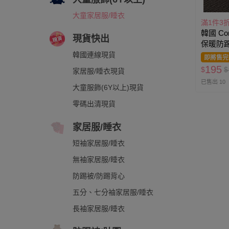
大童家居服/睡衣
滿1件3
韓國 Co
現貨快出
保暖防踢
韓國連線現貨
即將售完
195
$
$
家居服/睡衣現貨
已售出 10
大童服飾(6Y以上)現貨
零碼出清現貨
家居服/睡衣
短袖家居服/睡衣
無袖家居服/睡衣
防踢被/防踢背心
五分、七分袖家居服/睡衣
長袖家居服/睡衣