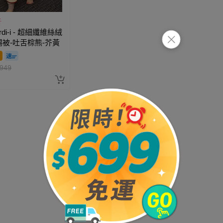
折
rdi-i - 超細纖維絲絨
被-吐舌棕熊-芥黃
949