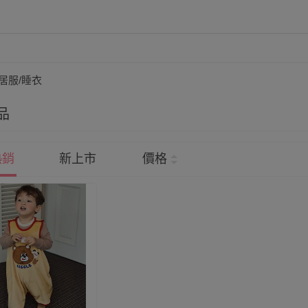
居服/睡衣
品
熱銷
新上市
價格