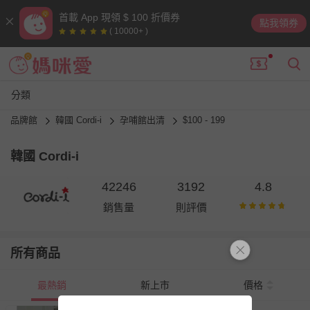
首載 App 現領 $ 100 折價券
點我領券
( 10000+ )
分類
品牌館
韓國 Cordi-i
孕哺館出清
$100 - 199
韓國 Cordi-i
42246
3192
4.8
銷售量
則評價
所有商品
最熱銷
新上市
價格