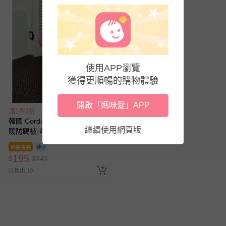
使用APP瀏覽
獲得更順暢的購物體驗
開啟「媽咪愛」APP
滿1件3折
韓國 Cordi-i - 超細纖維絲絨保
繼續使用網頁版
暖防踢被-吐舌棕熊-芥黃
即將售完
195
$
$
949
已售出 10