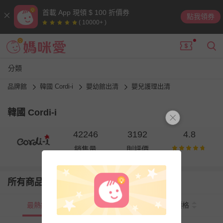
首載 App 現領 $ 100 折價券
點我領券
( 10000+ )
分類
品牌館
韓國 Cordi-i
嬰幼館出清
嬰兒護理出清
韓國 Cordi-i
42246
3192
4.8
銷售量
則評價
所有商品
最熱銷
新上市
價格