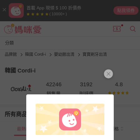
首載 App 現領 $ 100 折價券
點我領券
( 10000+ )
分類
品牌館
韓國 Cordi-i
嬰幼館出清
寶寶刷牙出清
韓國 Cordi-i
42246
3192
4.8
銷售量
則評價
所有商品
最熱銷
新上市
價格