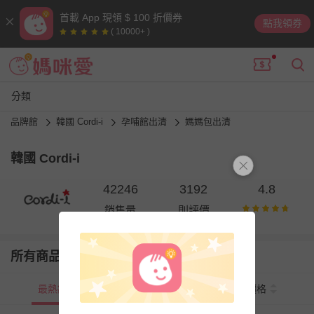
首載 App 現領 $ 100 折價券
點我領券
( 10000+ )
分類
品牌館
韓國 Cordi-i
孕哺館出清
媽媽包出清
韓國 Cordi-i
42246
3192
4.8
銷售量
則評價
所有商品
最熱銷
新上市
價格