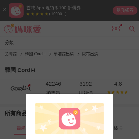
首載 App 現領 $ 100 折價券
點我領券
( 10000+ )
分類
品牌館
韓國 Cordi-i
孕哺館出清
尿布出清
韓國 Cordi-i
42246
3192
4.8
銷售量
則評價
所有商品
最熱銷
新上市
價格