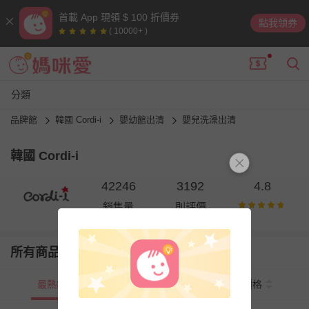
首載 App 現領 $ 100 折價券
點我領券
( 10000+ )
分類
品牌館
韓國 Cordi-i
嬰幼館出清
嬰兒洗澡出清
韓國 Cordi-i
42246
3192
4.8
銷售量
則評價
所有商品
最熱銷
新上市
價格