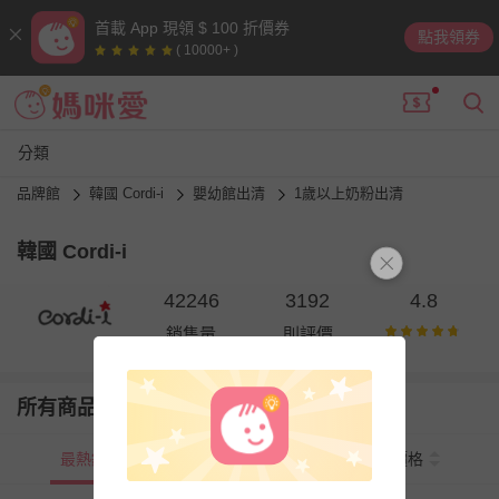
首載 App 現領 $ 100 折價券
點我領券
( 10000+ )
分類
品牌館
韓國 Cordi-i
嬰幼館出清
1歲以上奶粉出清
韓國 Cordi-i
42246
3192
4.8
銷售量
則評價
所有商品
最熱銷
新上市
價格