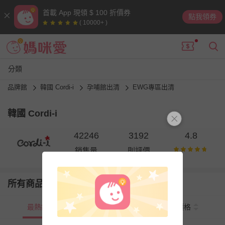
首載 App 現領 $ 100 折價券
點我領券
( 10000+ )
分類
品牌館
韓國 Cordi-i
孕哺館出清
EWG專區出清
韓國 Cordi-i
42246
3192
4.8
銷售量
則評價
所有商品
最熱銷
新上市
價格