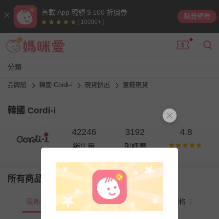
首載 App 現領 $ 100 折價券
點我領券
( 10000+ )
分類
品牌館
韓國 Cordi-i
現貨快出
童鞋現貨
韓國 Cordi-i
42246
3192
4.8
銷售量
則評價
所有商品
最熱銷
新上市
價格