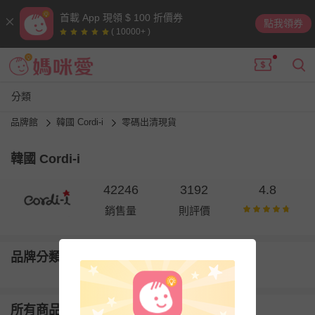
首載 App 現領 $ 100 折價券
點我領券
( 10000+ )
分類
品牌館
韓國 Cordi-i
零碼出清現貨
韓國 Cordi-i
42246
3192
4.8
銷售量
則評價
品牌分類
所有商品