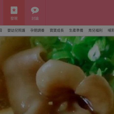
發現
討論
音
嬰幼兒照護
孕期調養
寶寶成長
生產準備
育兒福利
哺