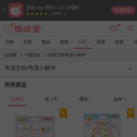
首載 App 現領 $ 100 折價券
點我領券
( 10000+ )
玩具
分類
首頁
嬰幼
童裝
家居
旅遊
玩具館
卡通玩具
角落生物/角落小夥伴
角落生物/角落小夥伴
近幾年竄升為人氣王的角落生物，萌翻天的外表、喜歡躲在小角落
所有商品
的可愛設定，讓編媽也忍不住深陷其魅力！這次帶來多種可愛的主
題商品，從兒童相機、娃娃抱枕到桌遊通通有，讓療癒的身影充斥
在生活各個角落，打造日系萌生活～
最熱銷
新上市
價格
品牌
1
2