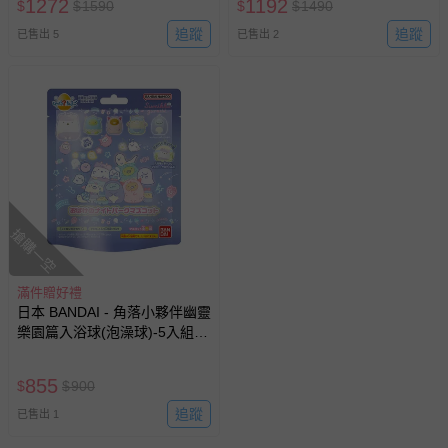
1272
1192
$
$
1590
$
$
1490
追蹤
追蹤
已售出 5
已售出 2
搶購一空
滿件贈好禮
日本 BANDAI - 角落小夥伴幽靈
樂園篇入浴球(泡澡球)-5入組
(隨機出貨)
855
$
$
900
追蹤
已售出 1