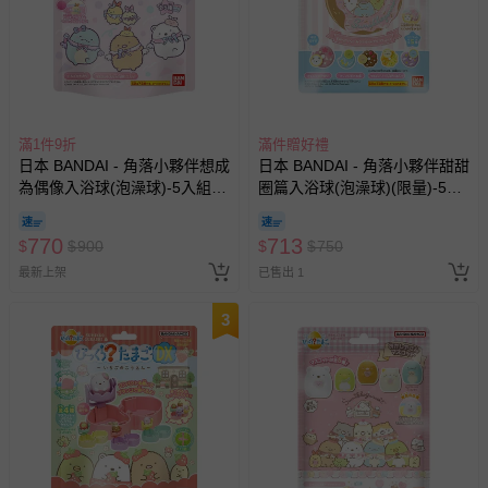
滿1件9折
滿件贈好禮
日本 BANDAI - 角落小夥伴想成
日本 BANDAI - 角落小夥伴甜甜
為偶像入浴球(泡澡球)-5入組
圈篇入浴球(泡澡球)(限量)-5入
(隨機出貨)
組(隨機出貨)
770
713
$
$
900
$
$
750
最新上架
已售出 1
3