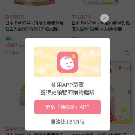
滿件贈好禮
滿件贈好禮
日本 BANDAI - 角落小夥伴草莓
日本 BANDAI - 角落小夥伴甜點
公園入浴球DX(2023)加大版(泡
店入浴球(限量)-4入組(隨機出
澡球) -4入組(隨機出貨)
貨)
988
684
$
$
1040
$
$
720
已售出 1
已售出 2
使用APP瀏覽
獲得更順暢的購物體驗
開啟「媽咪愛」APP
搶購一空
繼續使用網頁版
滿件贈好禮
滿1件9折