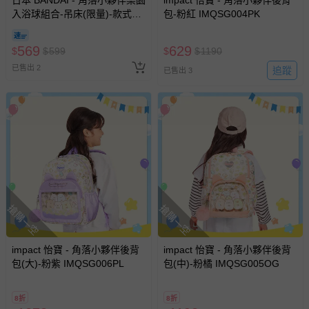
日本 BANDAI - 角落小夥伴樂園
impact 怡寶 - 角落小夥伴後背
入浴球組合-吊床(限量)-款式隨
包-粉紅 IMQSG004PK
機
569
629
$
$
599
$
$
1190
已售出 2
追蹤
已售出 3
搶購一空
搶購一空
impact 怡寶 - 角落小夥伴後背
impact 怡寶 - 角落小夥伴後背
包(大)-粉紫 IMQSG006PL
包(中)-粉橘 IMQSG005OG
8折
8折