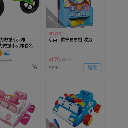
搶購一空
折
滿1件9折
 波力救援小英雄 -
京甫 - 歡樂猜拳機-波力
波力救援小英雄聯名滑
AIR 充氣胎 +專屬車
架-赫利綠
176
$
$
220
$
3880
追蹤
已售出 1