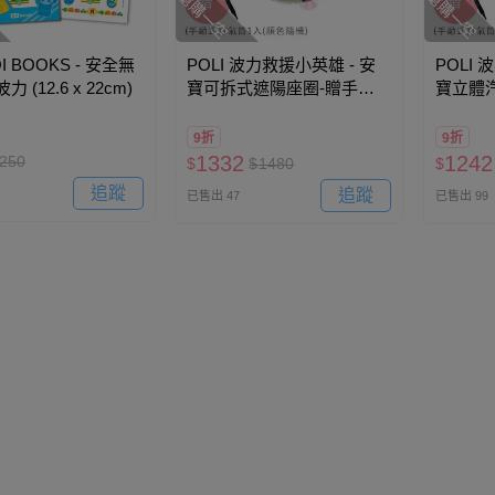
搶購一空
搶購一空
I BOOKS - 安全無
POLI 波力救援小英雄 - 安
POLI 
 (12.6 x 22cm)
寶可拆式遮陽座圈-贈手動
寶立體
式打氣筒1入(顏色隨機) (適
打氣筒1
用:2-7歲、25kg以下幼兒)
用:2-7
9折
9折
1332
1242
250
$
$
1480
$
追蹤
追蹤
已售出 47
已售出 99