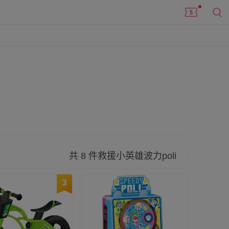
莫屬～只要有波力的玩具他們絕不錯過，就連滑步
共 8 件救援小英雄波力poli
3