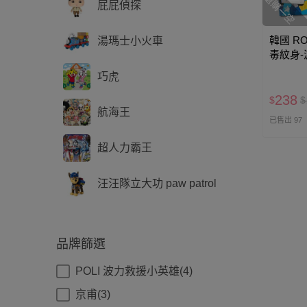
搶購一空
屁屁偵探
韓國 RO
湯瑪士小火車
毒紋身-波力
巧虎
238
$
$
航海王
已售出 97
超人力霸王
汪汪隊立大功 paw patrol
品牌篩選
POLI 波力救援小英雄(4)
京甫(3)