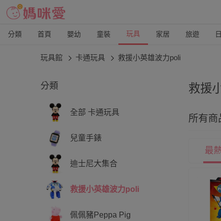
玩具
分類
首頁
嬰幼
童裝
家居
旅遊
玩具館
卡通玩具
救援小英雄波力poli
分類
救援小
只要是
全部 卡通玩具
所有商
車、
兒童手錶
最
迪士尼大集合
救援小英雄波力poli
佩佩豬Peppa Pig