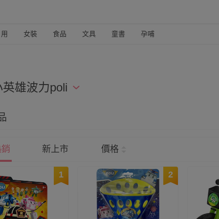
日用
女裝
食品
文具
童書
孕哺
英雄波力poli
車車控的小朋友，最愛的卡通非勇敢的救援小隊 POLI 波力
品
泳圈、衣服、鞋子都要選有波力的才行！
熱銷
新上市
價格
1
2