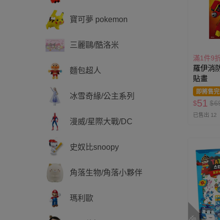
寶可夢 pokemon
三麗鷗/酷洛米
滿1件9
羅伊消
麵包超人
貼畫
即將售完
冰雪奇緣/公主系列
51
$
$
6
已售出 12
漫威/星際大戰/DC
史奴比snoopy
角落生物/角落小夥伴
瑪利歐