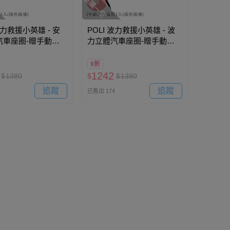
搶購一空
波力救援小英雄 - 安
POLI 波力救援小英雄 - 波
汽車座圈-贈手動式
力立體汽車座圈-贈手動式
入(顏色隨機) (適
打氣筒1入(顏色隨機) (適
歲、25kg以下幼兒)
用:2-7歲、25kg以下幼兒)
9折
1242
$
1380
$
$
1380
追蹤
追蹤
已售出 174