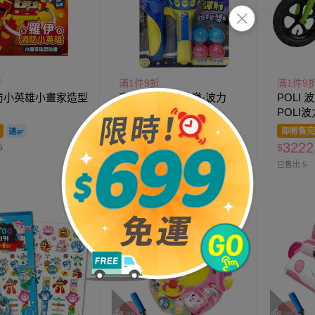
折
滿1件9折
滿1件9
防小英雄小畫家造型
京甫 - 彈射接接樂-波力
POLI
POLI
步車 - 
即將售完
即將售完
籃+置車
224
3222
9
$
$
280
$
已售出 1
已售出 5