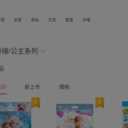
日用
女裝
食品
文具
童書
孕哺
奇緣/公主系列
公主和冰雪奇緣的 Elsa 公主人氣實在太高了！特別幫媽咪
品
緣控的寶貝千萬別錯過囉～
熱銷
新上市
價格
1
2