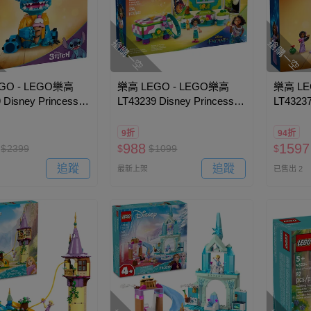
搶購一空
搶購一空
GO - LEGO樂高
樂高 LEGO - LEGO樂高
樂高 LE
 Disney Princess
LT43239 Disney Princess
LT43237
- Stitch
迪士尼系列 - Mirabel"s
迪士尼系列 
Photo Frame
Flowe
9折
94折
988
1597
$
2399
$
$
1099
$
追蹤
追蹤
最新上架
已售出 2