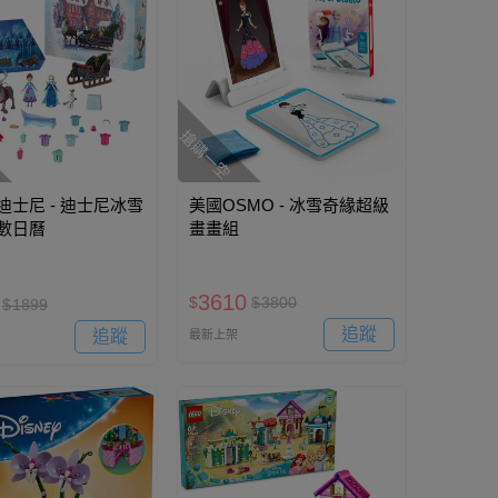
搶購一空
y 迪士尼 - 迪士尼冰雪
美國OSMO - 冰雪奇緣超級
倒數日曆
畫畫組
3610
$
$
3800
$
1899
追蹤
追蹤
最新上架