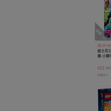
搶購一空
滿1件9
迪士尼
畫-小夥
51
$
$
6
已售出 5