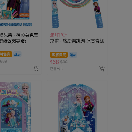
la繪兒樂 - 神彩著色套
滿1件9折
京甫 - 繽紛樂跳繩-冰雪奇緣
奇緣2(閃亮版)
將售完
即將售完
68
639
$
$
90
已售出 5