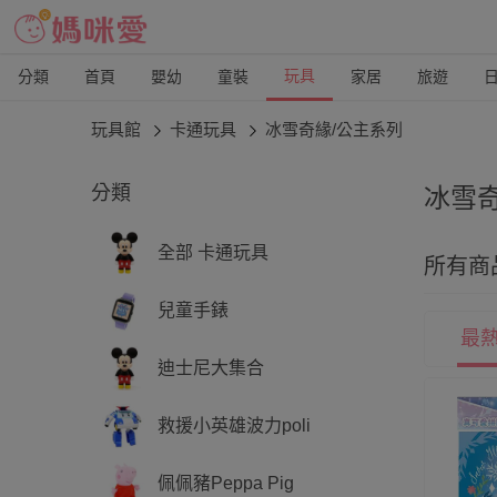
玩具
分類
首頁
嬰幼
童裝
家居
旅遊
玩具館
卡通玩具
冰雪奇緣/公主系列
分類
冰雪
迪士尼
全部 卡通玩具
所有商
雪奇
兒童手錶
最
迪士尼大集合
救援小英雄波力poli
佩佩豬Peppa Pig