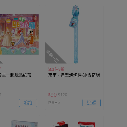
搶購一空
折
滿1件9折
公主一起玩貼紙簿
京甫 - 造型泡泡棒-冰雪奇緣
)
90
9
$
$
120
追蹤
追蹤
已售出 3