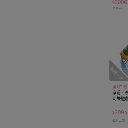
2006
$
已售出 5
搶購一空
滿1件9
京甫 -
切樂遊
209
$
$
最新上架