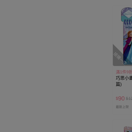
搶購一空
滿1件9
巧思小畫
篇)
90
$
$
1
最新上架