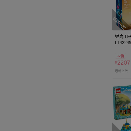
搶購一空
樂高 LE
LT43249
迪士尼系列 
92折
2207
$
最新上架