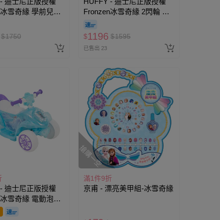
Y - 迪士尼正版授權
HUFFY - 迪士尼正版授權
zen冰雪奇緣 學前兒童
Fronzen冰雪奇緣 2閃輪 快
向快裝滑板車
裝兒童滑板車
1196
$
1750
$
$
1595
已售出 23
搶購一空
折
滿1件9折
Y - 迪士尼正版授權
京甫 - 漂亮美甲組-冰雪奇緣
zen冰雪奇緣 電動泡泡