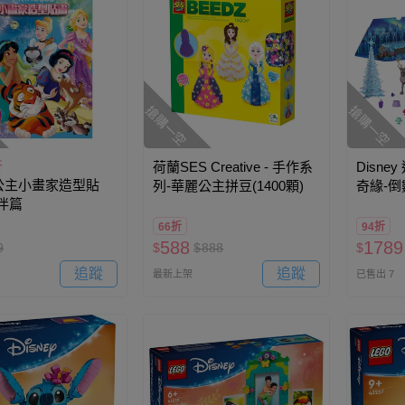
搶購一空
搶購一空
折
荷蘭SES Creative - 手作系
Disne
公主小畫家造型貼
列-華麗公主拼豆(1400顆)
奇緣-
伴篇
66折
94折
588
1789
9
$
$
888
$
追蹤
追蹤
最新上架
已售出 7