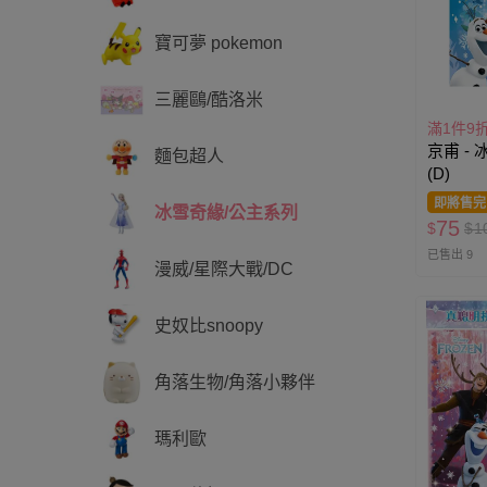
寶可夢 pokemon
三麗鷗/酷洛米
滿1件9
京甫 -
麵包超人
(D)
即將售完
冰雪奇緣/公主系列
75
$
$
1
已售出 9
漫威/星際大戰/DC
史奴比snoopy
角落生物/角落小夥伴
瑪利歐