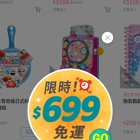
3166
3166
$
2675
$
$
4222
$
已售出 1
已售出 3
搶購一空
搶購一空
折
滿1件9折
滿1件9
 冰雪奇緣日式料理切
京甫 - 歡樂猜拳機-迪士尼公
換裝戳
戲組
主
176
208
280
$
$
220
$
$
追蹤
追蹤
最新上架
已售出 4