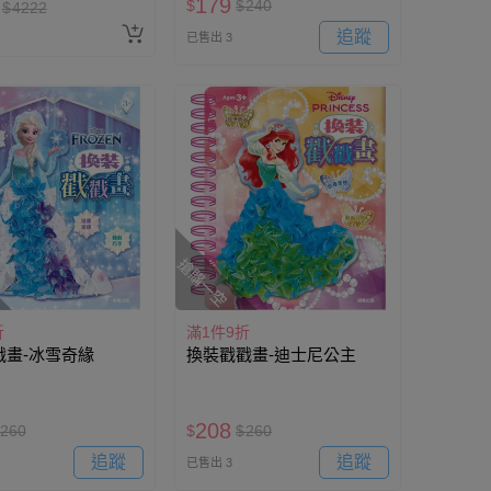
179
$
$
240
$
4222
追蹤
已售出 3
搶購一空
折
滿1件9折
戳畫-冰雪奇緣
換裝戳戳畫-迪士尼公主
208
260
$
$
260
追蹤
追蹤
已售出 3