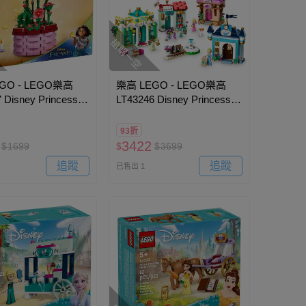
搶購一空
GO - LEGO樂高
樂高 LEGO - LEGO樂高
 Disney Princess
LT43246 Disney Princess
- Isabela"s
迪士尼系列 - 迪士尼公主市
集大冒險
93折
3422
$
1699
$
$
3699
追蹤
追蹤
已售出 1