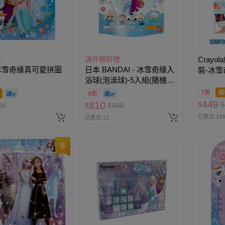
折
滿件贈好禮
Crayo
 冰雪奇緣真可愛拼圖
日本 BANDAI - 冰雪奇緣入
裝-冰雪
浴球(泡澡球)-5入組(隨機出
貨)
7折
即
9折
449
810
$
$
00
$
$
900
已售出 134
已售出 21
5