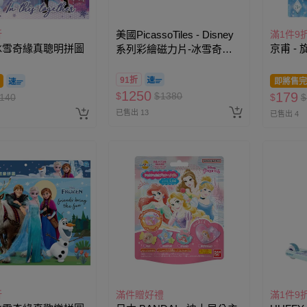
折
美國PicassoTiles - Disney
滿1件9
 冰雪奇緣真聰明拼圖
京甫 -
系列彩繪磁力片-冰雪奇緣
49片
91折
即將售完
1250
179
$
$
1380
140
$
$
已售出 13
已售出 4
折
滿件贈好禮
滿1件9