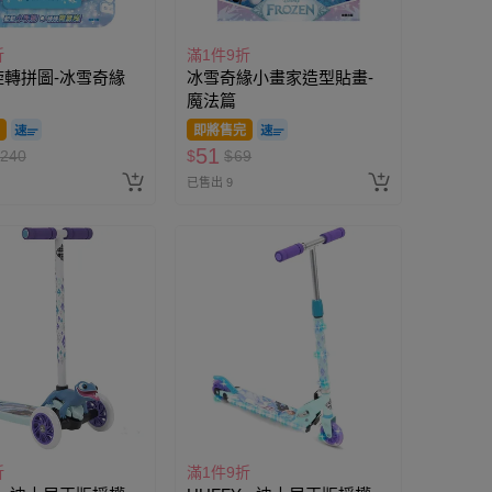
折
滿1件9折
 旋轉拼圖-冰雪奇緣
冰雪奇緣小畫家造型貼畫-
魔法篇
即將售完
51
240
$
$
69
已售出 9
折
滿1件9折