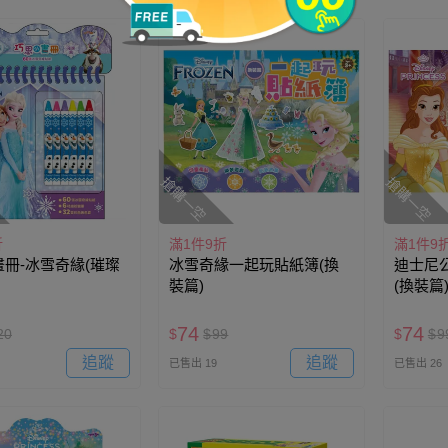
搶購一空
搶購一空
折
滿1件9折
滿1件9
冊-冰雪奇緣(璀璨
冰雪奇緣一起玩貼紙簿(換
迪士尼
裝篇)
(換裝篇
74
74
20
$
$
99
$
$
9
追蹤
追蹤
已售出 19
已售出 26