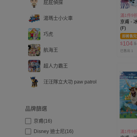
屁屁偵探
滿1件9
湯瑪士小火車
京甫 -
(F)
巧虎
即將售完
104
$
$
航海王
已售出 1
超人力霸王
汪汪隊立大功 paw patrol
品牌篩選
京甫(16)
Disney 迪士尼(16)
滿1件9