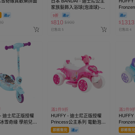
 冰雪奇緣真歡樂拼圖
日本 BANDAI - 迪士尼公主
HUFF
家族髮飾入浴球(泡澡球)-5
Fron
入組(隨機出貨)
傾斜轉
9折
810
1313
20
$
$
900
$
已售出 5
已售出 4
折
滿1件9折
滿1件9
Y - 迪士尼正版授權
HUFFY - 迪士尼正版授權
HUFF
zen冰雪奇緣 學前兒童
Princess公主系列 電動泡泡
Fron
板車
車
車
即將售完
即將售完