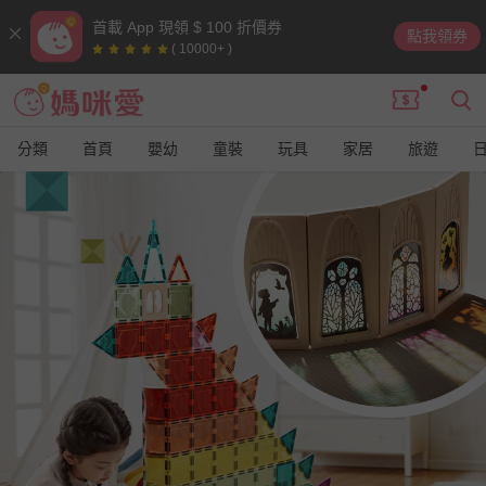
首載 App 現領 $ 100 折價券
點我領券
( 10000+ )
分類
首頁
嬰幼
童裝
玩具
家居
旅遊