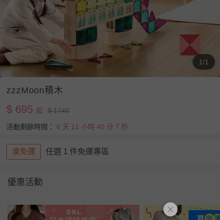
1/1
zzzMoon積木
$ 695
起
$ 1740
活動剩餘時間：
6 天 11 小時 40 分 6 秒
湊免運
任選 1 件免運專區
優惠活動