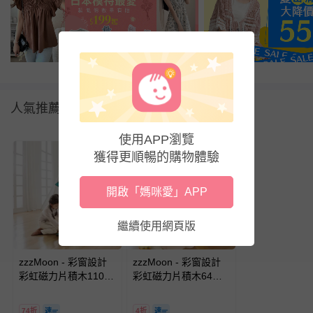
人氣推薦
使用APP瀏覽
獲得更順暢的購物體驗
開啟「媽咪愛」APP
繼續使用網頁版
zzzMoon - 彩窗設計
zzzMoon - 彩窗設計
彩虹磁力片積木110
彩虹磁力片積木64片-
片-(含4片彩窗)
(含4片彩窗)
74折
4折