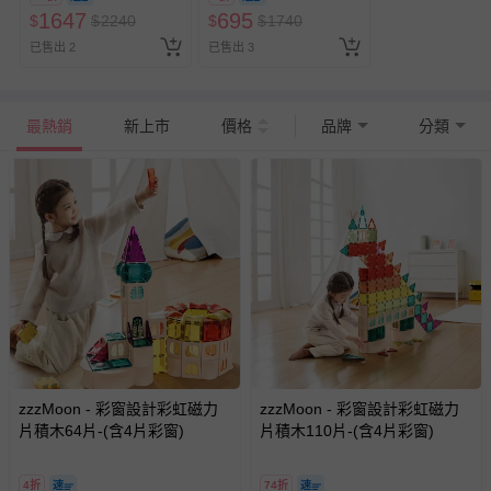
1647
695
$
$
2240
$
$
1740
已售出 2
已售出 3
最熱銷
新上市
價格
品牌
分類
zzzMoon - 彩窗設計彩虹磁力
zzzMoon - 彩窗設計彩虹磁力
片積木64片-(含4片彩窗)
片積木110片-(含4片彩窗)
4折
74折